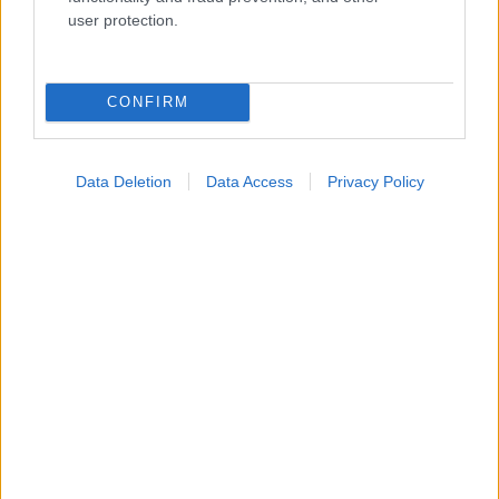
Ενσωματώστε περιεχόμενο του iatronet.gr στο site σας
user protection.
Κατάλογοι Υγείας
CONFIRM
Εύρεση Ιατρού
Εφημερίες Φαρμακείων
Data Deletion
Data Access
Privacy Policy
Χάρτης Εφημεριών
Νοσοκομεία
Διαγνωστικά Κέντρα
Σύλλογοι Ασθενών
Φαρμακευτικές Εταιρείες
Πρόσθετα
Έλεγχος συμπτωμάτων