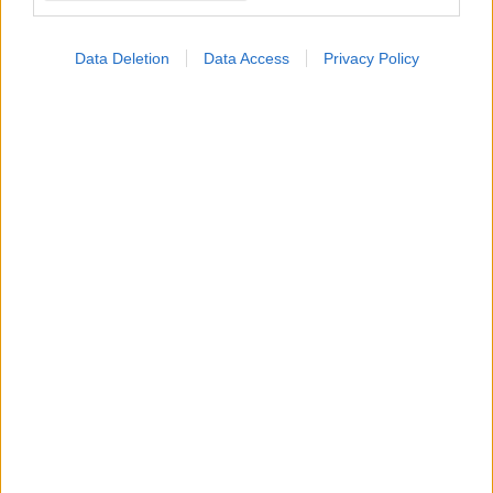
Data Deletion
Data Access
Privacy Policy
Πέμπτη, 29 Ιανουαρίου 2026, 12:16
Ποιο είδος διατροφής προστατεύει το δέρμα και
καθυστερεί τη γήρανση
Oι διατροφικές επιλογές και συνήθειες έχουν σημαντική
επίδραση στο δέρμα, αρνητική και θετική.