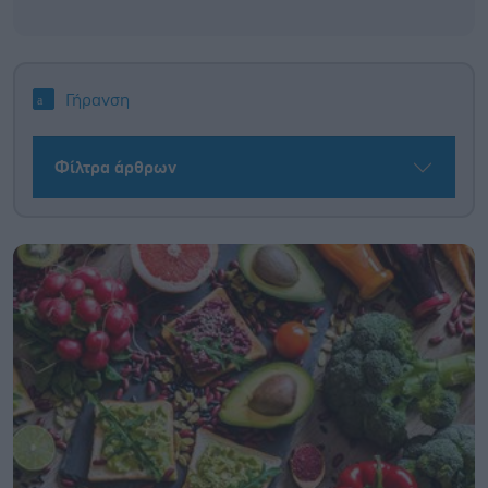
Γήρανση
Φίλτρα άρθρων