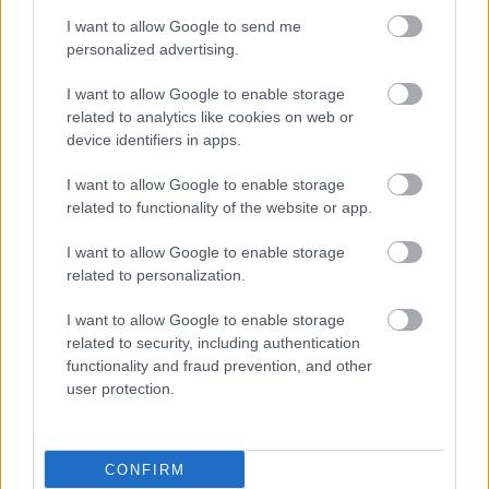
I want to allow Google to send me
personalized advertising.
I want to allow Google to enable storage
related to analytics like cookies on web or
device identifiers in apps.
I want to allow Google to enable storage
related to functionality of the website or app.
Παρασκευή, 30 Ιανουαρίου 2026, 18:30
I want to allow Google to enable storage
related to personalization.
Πώς ο κυτταρικός μεταβολισμός ρυθμίζει τη
γήρανση της καρδιάς
I want to allow Google to enable storage
related to security, including authentication
Μελέτη του Γερμανικού Κέντρου Καρδιαγγειακής Έρευνας
functionality and fraud prevention, and other
αποκαλύπτει νέα σύνδεση μεταξύ μεταβολισμού,
user protection.
επιγενετικής και καρδιακής λειτουργίας.
CONFIRM