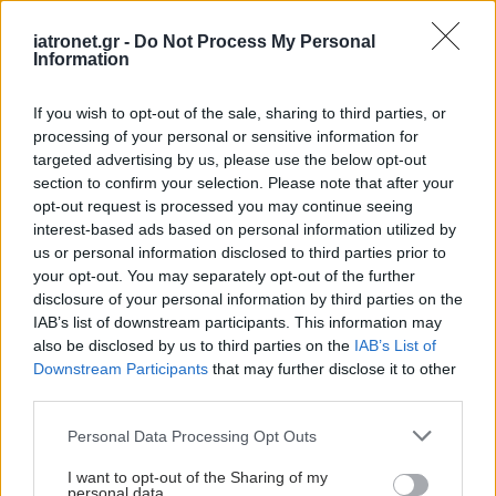
iatronet.gr -
Do Not Process My Personal
Information
If you wish to opt-out of the sale, sharing to third parties, or
processing of your personal or sensitive information for
targeted advertising by us, please use the below opt-out
section to confirm your selection. Please note that after your
opt-out request is processed you may continue seeing
interest-based ads based on personal information utilized by
us or personal information disclosed to third parties prior to
Τετάρτη, 04 Μαρτίου 2026, 18:00
your opt-out. You may separately opt-out of the further
Η διαδικασία γήρανσης μπορεί να επιταχύνεται
disclosure of your personal information by third parties on the
από έκθεση σε "παντοτινά χημικά"
IAB’s list of downstream participants. This information may
also be disclosed by us to third parties on the
IAB’s List of
Η έρευνα, που δημοσιεύτηκε στο περιοδικό Frontiers in
Downstream Participants
that may further disclose it to other
Aging, εξέτασε πώς οι ουσίες PFAS, θα μπορούσαν να
third parties.
επηρεάσουν τη γήρανση σε κυτταρικό επίπεδο.
Please note that this website/app uses one or more Google
Personal Data Processing Opt Outs
services and may gather and store information including but
not limited to your visit or usage behaviour. You may click to
I want to opt-out of the Sharing of my
personal data.