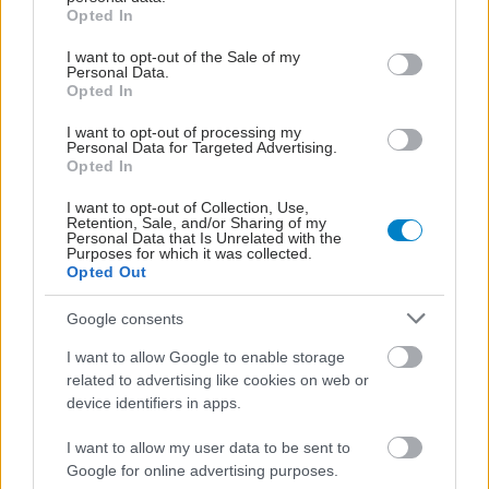
grant or deny consent to Google and its third-party tags to
Opted In
use your data for below specified purposes in below Google
consent section.
I want to opt-out of the Sale of my
Personal Data.
Opted In
I want to opt-out of processing my
Personal Data for Targeted Advertising.
Opted In
I want to opt-out of Collection, Use,
Retention, Sale, and/or Sharing of my
Personal Data that Is Unrelated with the
Purposes for which it was collected.
Τρίτη, 17 Φεβρουαρίου 2026, 12:52
Opted Out
Γήρανση: Πώς αντιμετωπίζεται η απώλεια
Google consents
κολλαγόνου
Προκειμένου να επιβραδυνθεί η απώλειά του από τον
I want to allow Google to enable storage
related to advertising like cookies on web or
οργανισμό πρέπει οι προσπάθειες να ξεκινούν από νωρίς.
device identifiers in apps.
I want to allow my user data to be sent to
Google for online advertising purposes.