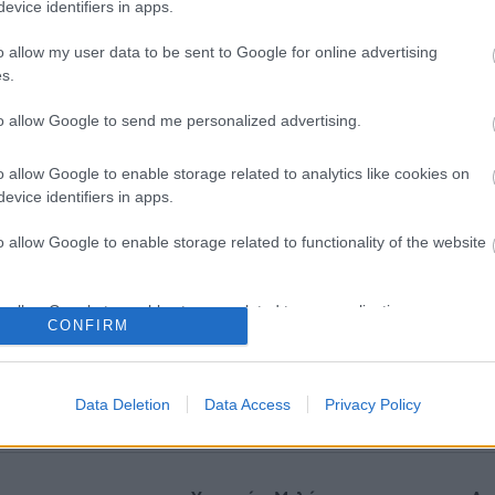
evice identifiers in apps.
o allow my user data to be sent to Google for online advertising
s.
to allow Google to send me personalized advertising.
o allow Google to enable storage related to analytics like cookies on
evice identifiers in apps.
o allow Google to enable storage related to functionality of the website
o allow Google to enable storage related to personalization.
άρμακο για την
Μαγειρικά σκεύη και υγεία:
CONFIRM
αρκία: Σημαντική απώλεια
δείχνουν οι νέες μελέτες
ς με μία ένεση Mazdutide
o allow Google to enable storage related to security, including
βδομάδα
cation functionality and fraud prevention, and other user protection.
Data Deletion
Data Access
Privacy Policy