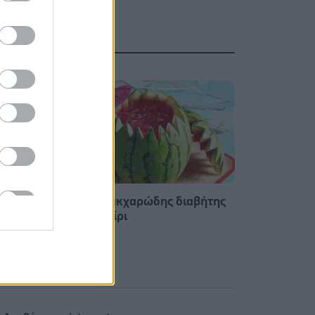
 Τι
Φρούτα, σακχαρώδης διαβήτης
και καλοκαίρι