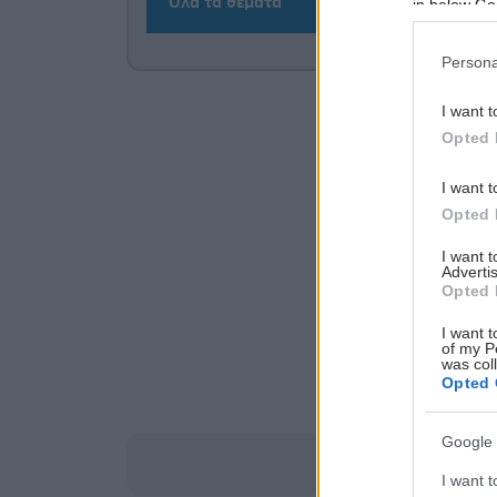
Όλα τα θέματα
in below Go
Persona
I want t
Opted 
I want t
Opted 
I want 
Advertis
Opted 
I want t
of my P
was col
Opted 
Google 
I want t