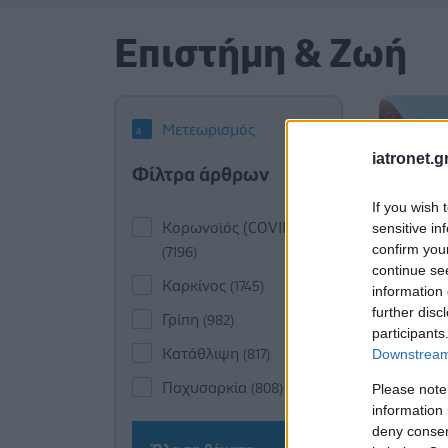
Επιστήμη & Ζωή
Μετεωρισμός
iatronet.g
Φίλτρα άρθρων
If you wish 
Κορωνοϊός (COVID-19)
sensitive in
confirm you
(7196)
continue se
Καρκίνος
(1745)
information 
further disc
Γρίπη
(982)
participants
Κατάθλιψη
Downstream 
(817)
Παχυσαρκία
Please note
(808)
information 
deny consent