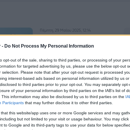
Πέμπτη, 29 Μαΐου 2025, 12:14
Δυσπεψία, μετεωρισμός,
"φούσκωμα": Πού
r -
Do Not Process My Personal Information
οφείλονται, και πώς
αντιμετωπίζονται
to opt-out of the sale, sharing to third parties, or processing of your per
formation for targeted advertising by us, please use the below opt-out s
Χρήσιμες συμβουλές με αφορμή την
r selection. Please note that after your opt-out request is processed y
Παγκόσμια Ημέρα Υγείας Πεπτικού
eing interest-based ads based on personal information utilized by us or
Συστήματος (29 Μαΐου).
disclosed to third parties prior to your opt-out. You may separately opt-
losure of your personal information by third parties on the IAB’s list of
. This information may also be disclosed by us to third parties on the
IA
Participants
that may further disclose it to other third parties.
Παρασκευή, 15 Νοεμβρίου 2024, 16:00
Πώς συνδέονται οι ήχοι του
 that this website/app uses one or more Google services and may gath
including but not limited to your visit or usage behaviour. You may click 
πεπτικού με την υγεία του
 to Google and its third-party tags to use your data for below specifi
εντέρου [μελέτη]