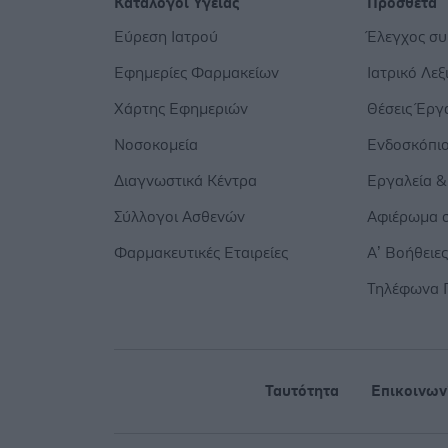
Κατάλογοι Υγείας
Πρόσθετα
Εύρεση Ιατρού
Έλεγχος σ
Εφημερίες Φαρμακείων
Ιατρικό Λεξ
Χάρτης Εφημεριών
Θέσεις Έργ
Νοσοκομεία
Ενδοσκόπι
Διαγνωστικά Κέντρα
Εργαλεία &
Σύλλογοι Ασθενών
Αφιέρωμα σ
Φαρμακευτικές Εταιρείες
Α’ Βοήθειε
Τηλέφωνα 
Ταυτότητα
Επικοινων