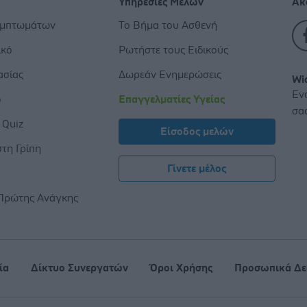
Υπηρεσίες Μελών
Ακ
υμπτωμάτων
Το Βήμα του Ασθενή
ικό
Ρωτήστε τους Ειδικούς
ασίας
Δωρεάν Ενημερώσεις
Wi
Εν
ο
Επαγγελματίες Υγείας
σα
 Quiz
Είσοδος μελών
τη Γρίπη
Γίνετε μέλος
ς
Πρώτης Ανάγκης
ία
Δίκτυο Συνεργατών
Όροι Χρήσης
Προσωπικά Δε