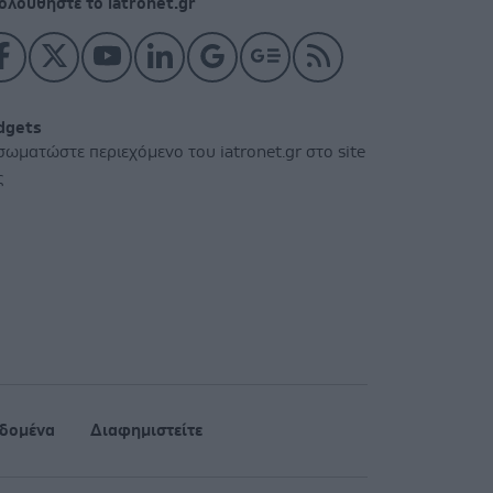
ολουθήστε το iatronet.gr
dgets
σωματώστε περιεχόμενο του iatronet.gr στο site
ς
δομένα
Διαφημιστείτε