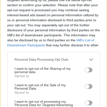
Για υγιή οστά προτιμότερο είναι το ποδόσφαιρο
section to confirm your selection. Please note that after your
έναντι του περπατήματος [μελέτη]
opt-out request is processed you may continue seeing
interest-based ads based on personal information utilized by
us or personal information disclosed to third parties prior to
your opt-out. You may separately opt-out of the further
disclosure of your personal information by third parties on the
IAB’s list of downstream participants. This information may
also be disclosed by us to third parties on the
IAB’s List of
Downstream Participants
that may further disclose it to other
third parties.
Please note that this website/app uses one or more Google
Personal Data Processing Opt Outs
services and may gather and store information including but
not limited to your visit or usage behaviour. You may click to
I want to opt-out of the Sharing of my
personal data.
grant or deny consent to Google and its third-party tags to
Opted In
use your data for below specified purposes in below Google
consent section.
I want to opt-out of the Sale of my
Πώς επηρεάζει τους μυς και τα οστά ένα συμπλήρωμα
Personal Data.
κολλαγόνου;
Opted In
I want to opt-out of processing my
Personal Data for Targeted Advertising.