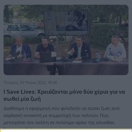
Τετάρτη, 25 Μαΐου 2022, 19:28
I Save Lives: Χρειάζονται μόνο δύο χέρια για να
σωθεί μία ζωή
Διαθέσιμη η εφαρμογή που φιλοδοξεί να σώσει ζωές από
καρδιακή ανακοπή με συμμετοχή των πολιτών. Πώς
μετατρέπει τον πολίτη σε πολύτιμο κρίκο της αλυσίδας
διάσωσης. Επίσημη παρουσίαση.