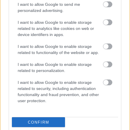
I want to allow Google to send me
personalized advertising.
I want to allow Google to enable storage
related to analytics like cookies on web or
device identifiers in apps.
I want to allow Google to enable storage
related to functionality of the website or app.
I want to allow Google to enable storage
related to personalization.
Ο CEO της GSK στοχεύει σε εξοικονόμηση κόστους
2,5 δισ. δολαρίων από ώριμα προϊόντα, προμήθειες
I want to allow Google to enable storage
και αλυσίδα εφοδιασμού
related to security, including authentication
functionality and fraud prevention, and other
user protection.
CONFIRM