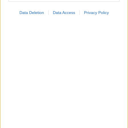
Data Deletion
Data Access
Privacy Policy
Οι αλλαγές στο σώμα που θεωρούνται φυσιολογικές
με το πέρασμα του χρόνου