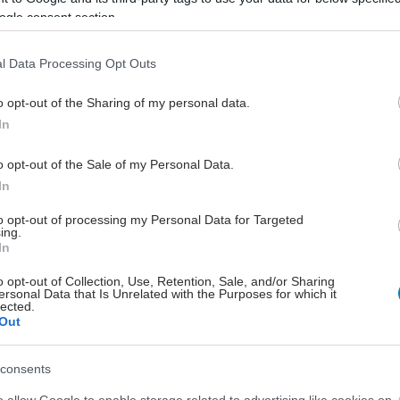
ogle consent section.
συνέδριο της Ευρωπαϊκής Εταιρείας
Ιατρικής Ογκολογίας (ESMO) στη
Βαρκελώνη.
l Data Processing Opt Outs
o opt-out of the Sharing of my personal data.
In
o opt-out of the Sale of my Personal Data.
In
to opt-out of processing my Personal Data for Targeted
ing.
In
o opt-out of Collection, Use, Retention, Sale, and/or Sharing
ersonal Data that Is Unrelated with the Purposes for which it
lected.
Out
consents