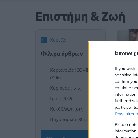
Επιστήμη & Ζωή
Καχεξία
Φίλτρα άρθρων
iatronet.g
If you wish 
Κορωνοϊός (COVID-19)
sensitive in
(7196)
confirm you
continue se
Καρκίνος
(1745)
information 
Γρίπη
(982)
further disc
participants
Κατάθλιψη
(817)
Downstream 
Παχυσαρκία
(807)
Please note
information 
deny consent