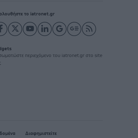
ολουθήστε το iatronet.gr
dgets
σωματώστε περιεχόμενο του iatronet.gr στο site
ς
δομένα
Διαφημιστείτε