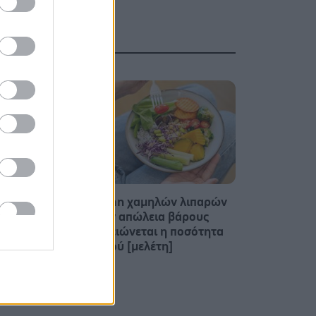
'Σε
Δίαιτα vegan χαμηλών λιπαρών
είο θα
βοηθά στην απώλεια βάρους
μέτρα
χωρίς να μειώνεται η ποσότητα
του φαγητού [μελέτη]