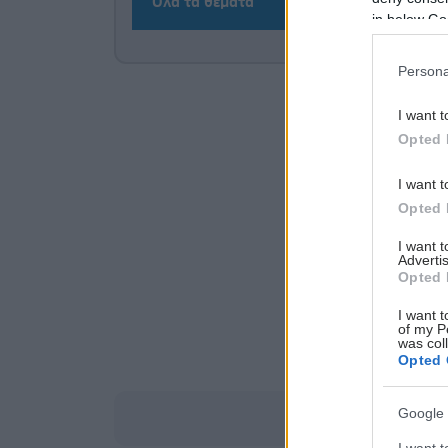
Όλα τα θέματα
in below Go
Persona
I want t
Opted 
I want t
Opted 
I want 
Advertis
Opted 
I want t
of my P
was col
Opted 
Google 