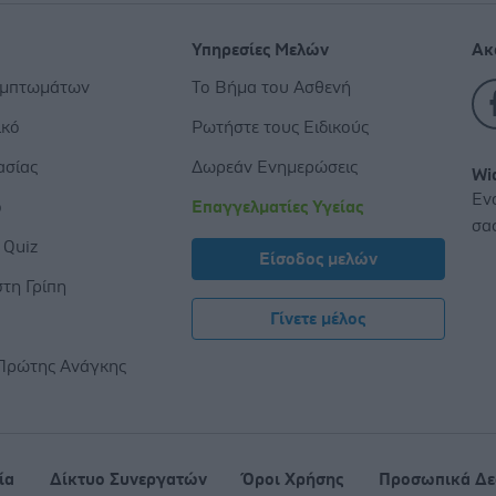
Υπηρεσίες Μελών
Ακ
υμπτωμάτων
Το Βήμα του Ασθενή
ικό
Ρωτήστε τους Ειδικούς
ασίας
Δωρεάν Ενημερώσεις
Wi
Εν
ο
Επαγγελματίες Υγείας
σα
 Quiz
Είσοδος μελών
τη Γρίπη
Γίνετε μέλος
ς
Πρώτης Ανάγκης
ία
Δίκτυο Συνεργατών
Όροι Χρήσης
Προσωπικά Δε