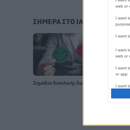
I want t
web or d
I want t
ΣΗΜΕΡΑ ΣΤΟ IATRONET.GR
purpose
I want 
I want t
web or d
I want t
or app.
Σημάδια διπολικής διαταραχής
Φυτικέ
I want t
I want t
authenti