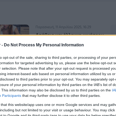
Παρασκευή, 11 Απριλίου 2025, 16:29
Απάθεια και έλλειψη κινήτρου
είναι συμπτώματα καρκινικής
r -
Do Not Process My Personal Information
καχεξίας [μελέτη]
Η απάθεια δεν είναι μόνο ψυχολογική
to opt-out of the sale, sharing to third parties, or processing of your per
αντίδραση στην καχεξία αλλά είναι
formation for targeted advertising by us, please use the below opt-out s
ενσωματωμένη στη βιολογία της
r selection. Please note that after your opt-out request is processed y
eing interest-based ads based on personal information utilized by us or
νόσου.
disclosed to third parties prior to your opt-out. You may separately opt-
losure of your personal information by third parties on the IAB’s list of
. This information may also be disclosed by us to third parties on the
IA
Πέμπτη, 19 Σεπτεμβρίου 2024, 13:25
Participants
that may further disclose it to other third parties.
Νέα αντιμετώπιση της
 that this website/app uses one or more Google services and may gath
καρκινικής καχεξίας [μελέτη]
including but not limited to your visit or usage behaviour. You may click 
Τι ειπώθηκε σχετικά στο ετήσιο
 to Google and its third-party tags to use your data for below specifi