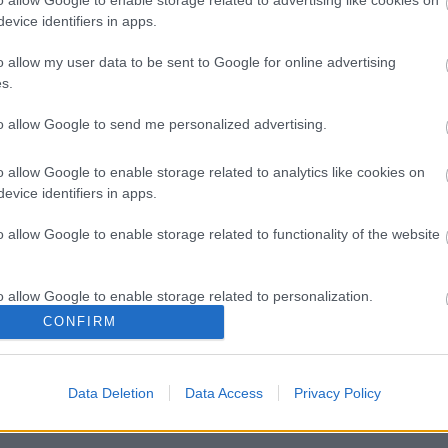
o allow Google to enable storage related to advertising like cookies on
evice identifiers in apps.
o allow my user data to be sent to Google for online advertising
s.
to allow Google to send me personalized advertising.
o allow Google to enable storage related to analytics like cookies on
evice identifiers in apps.
o allow Google to enable storage related to functionality of the website
ς ίνες και οι μορφές τους
Αδ. Γεωργιάδης στη Ρόδο: '
o allow Google to enable storage related to personalization.
ενάμιση χρόνο, το νοσοκομ
CONFIRM
είναι καινούργιο''- 'Αμεσα 
o allow Google to enable storage related to security, including
για την αντιμετώπιση των
cation functionality and fraud prevention, and other user protection.
σοβαρών ελλείψεων
προσωπικού
Data Deletion
Data Access
Privacy Policy