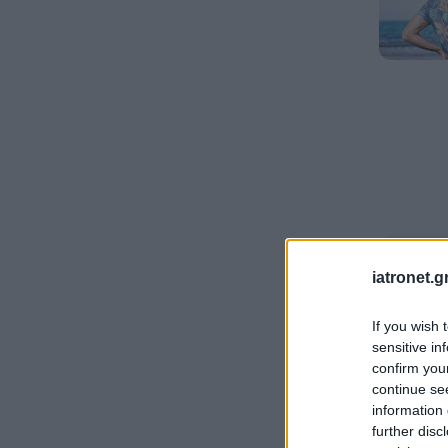
iatronet.g
If you wish 
sensitive in
confirm you
continue se
information 
further disc