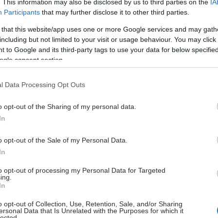
από τον πόνο και καλύτερο ύπνο σε
. This information may also be disclosed by us to third parties on the
IA
Participants
that may further disclose it to other third parties.
ομάδα απόστρατων μετά από 8
εβδομάδες σε σύγκριση με την ομάδα
 that this website/app uses one or more Google services and may gath
ελέγχου.
including but not limited to your visit or usage behaviour. You may click 
 to Google and its third-party tags to use your data for below specifi
ogle consent section.
Πέμπτη, 28 Νοεμβρίου 2024, 10:17
Πόνος στη μέση: Ποιοι πρέπει
l Data Processing Opt Outs
να προσέχουν περισσότερο
o opt-out of the Sharing of my personal data.
Ο πόνος αυτός μπορεί να προέρχεται
In
από οποιαδήποτε δομή της περιοχής,
όπως από οστά, αρθρώσεις, μύες,
o opt-out of the Sale of my Personal Data.
τένοντες, σύνδεσμοι και νεύρα.
In
to opt-out of processing my Personal Data for Targeted
ing.
Πέμπτη, 03 Οκτωβρίου 2024, 17:50
In
Λιγότερη καθιστική ζωή για
o opt-out of Collection, Use, Retention, Sale, and/or Sharing
πρόληψη της επιδείνωσης
ersonal Data that Is Unrelated with the Purposes for which it
lected.