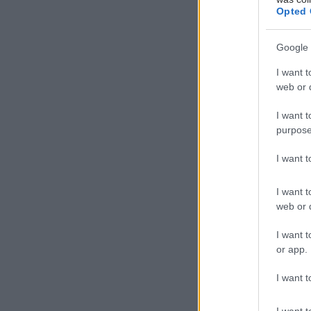
Opted 
Google 
I want t
web or d
I want t
purpose
I want 
I want t
web or d
I want t
or app.
I want t
I want t