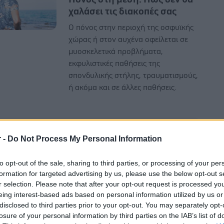
χαλάσει τις διακοπές σας
Ο πόνος στην περιοχή της οσφυϊκής
χώρας ή στον αυχένα οφείλεται σε
μυοσκελετικά προβλήματα,
εκφυλιστικές παθήσεις της
σπονδυλικής στήλης, τραυματισμούς,
ή ακόμα και σε άλλες παθήσεις.
r -
Do Not Process My Personal Information
Τρίτη, 28 Ιανουαρίου 2025, 19:14
to opt-out of the sale, sharing to third parties, or processing of your per
Αποτελεσματικό το Qigong
formation for targeted advertising by us, please use the below opt-out s
r selection. Please note that after your opt-out request is processed y
στη μείωση του πόνου στη
eing interest-based ads based on personal information utilized by us or
μέση [μελέτη]
disclosed to third parties prior to your opt-out. You may separately opt-
Η αρχαία πρακτική έφερε ανακούφιση
losure of your personal information by third parties on the IAB’s list of