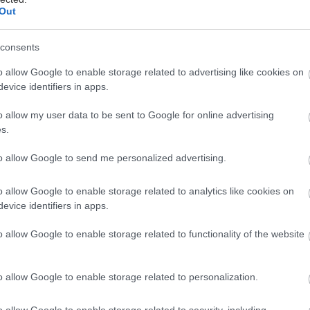
του πόνου στη μέση [μελέτη]
Out
Η αποφυγή του καναπέ και της
καρέκλας θα μπορούσε να είναι καλός
consents
τρόπος πρόληψης της επιδείνωσης
o allow Google to enable storage related to advertising like cookies on
του πόνου στη μέση, αναφέρει νέα
evice identifiers in apps.
έρευνα.
o allow my user data to be sent to Google for online advertising
s.
Παρασκευή, 13 Σεπτεμβρίου 2024, 13:26
to allow Google to send me personalized advertising.
Δισκοκήλη: Μπορώ να
αθλούμαι;
o allow Google to enable storage related to analytics like cookies on
Ο κύριος κίνδυνος των ατόμων με
evice identifiers in apps.
δισκοκήλη που αθλούνται
o allow Google to enable storage related to functionality of the website
συστηματικά είναι η επιδείνωσή της.
o allow Google to enable storage related to personalization.
Πέμπτη, 20 Ιουνίου 2024, 19:06
Περπάτημα: "Φάρμακο" κατά
o allow Google to enable storage related to security, including