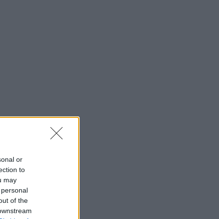
sonal or
ection to
ou may
 personal
out of the
 downstream