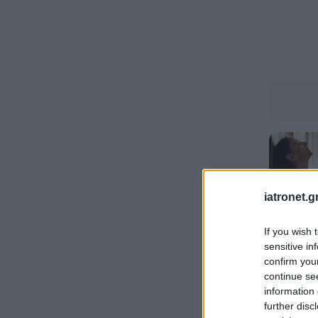
iatronet.g
If you wish 
sensitive in
confirm you
continue se
information 
further disc