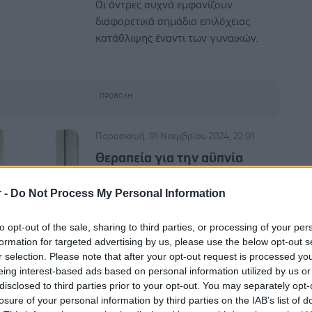
Οι άντρες συχνά εμφανίζουν
διαφορετικά σημάδια επιλόχειας
κατάθλιψης έναντι των γυναικών.
Παρασκευή, 01 Νοεμβρίου 2024, 22:01
Θεραπεία για την αϋπνία
μειώνει τον κίνδυνο
επιλόχειας κατάθλιψης
r -
Do Not Process My Personal Information
[μελέτη]
to opt-out of the sale, sharing to third parties, or processing of your per
Η γνωσιακή συμπεριφορική θεραπεία
formation for targeted advertising by us, please use the below opt-out s
για την αϋπνία (CBTi) μπορεί
r selection. Please note that after your opt-out request is processed y
ενδεχομένως να χρησιμεύσει ως
eing interest-based ads based on personal information utilized by us or
προστατευτικός παράγοντας.
disclosed to third parties prior to your opt-out. You may separately opt-
losure of your personal information by third parties on the IAB’s list of