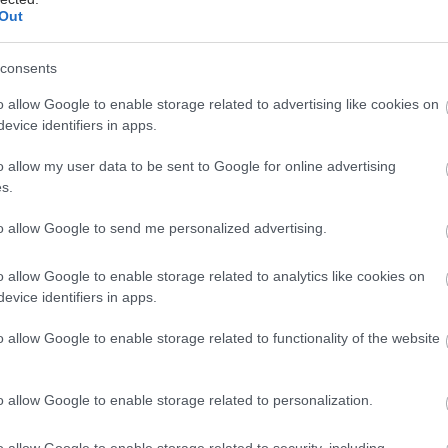
αντιμετωπιστεί αποτελεσματικά η
Out
επιλόχεια κατάθλιψη.
consents
o allow Google to enable storage related to advertising like cookies on
Δευτέρα, 07 Αυγούστου 2023, 12:28
evice identifiers in apps.
Ο FDA ενέκρινε το πρώτο χάπι
για την επιλόχειο κατάθλιψη
o allow my user data to be sent to Google for online advertising
s.
Η έγκριση βασίστηκε σε έρευνα του
2023 που έδειξε ότι το φάρμακο
to allow Google to send me personalized advertising.
οδήγησε σε σημαντικά μεγαλύτερη
βελτίωση των συμπτωμάτων
o allow Google to enable storage related to analytics like cookies on
κατάθλιψης στις 15 ημέρες έναντι της
evice identifiers in apps.
ομάδας που έλαβε placebo.
o allow Google to enable storage related to functionality of the website
Τρίτη, 23 Αυγούστου 2022, 12:38
o allow Google to enable storage related to personalization.
Επιλόχεια κατάθλιψη: Πιο
πιθανή όταν υπάρχει
o allow Google to enable storage related to security, including