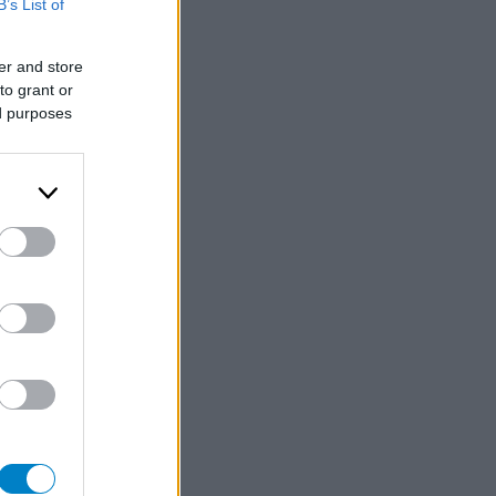
B’s List of
er and store
to grant or
ed purposes