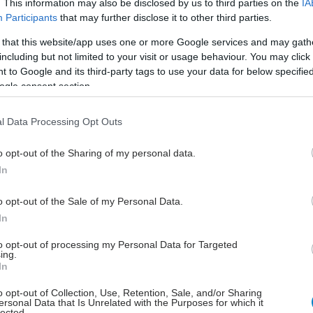
. This information may also be disclosed by us to third parties on the
IA
Participants
that may further disclose it to other third parties.
Παρασκευή, 13 Σεπτεμβρίου 2024, 18:37
Η έκθεση της εγκύου στην
 that this website/app uses one or more Google services and may gath
ατμοσφαιρική ρύπανση
including but not limited to your visit or usage behaviour. You may click 
 to Google and its third-party tags to use your data for below specifi
αυξάνει τον κίνδυνο
ogle consent section.
επιλόχειας κατάθλιψης
[μελέτη]
l Data Processing Opt Outs
Ο κίνδυνος σχεδόν τετραπλασιάζεται
και μπορεί να διαρκέσει 3 χρόνια,
o opt-out of the Sharing of my personal data.
έδειξε νέα έρευνα.
In
o opt-out of the Sale of my Personal Data.
Δευτέρα, 12 Φεβρουαρίου 2024, 12:30
In
Η εκπαίδευση της μητέρας
to opt-out of processing my Personal Data for Targeted
καταπολεμά την επιλόχεια
ing.
κατάθλιψη [μελέτη]
In
Αν η μητρότητα αποτελέσει
o opt-out of Collection, Use, Retention, Sale, and/or Sharing
ersonal Data that Is Unrelated with the Purposes for which it
αντικείμενο εκπαίδευσης, μπορεί να
lected.