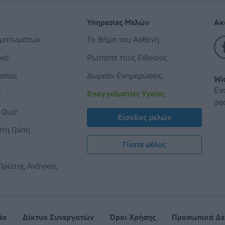
Υπηρεσίες Μελών
Ακ
υμπτωμάτων
Το Βήμα του Ασθενή
ικό
Ρωτήστε τους Ειδικούς
ασίας
Δωρεάν Ενημερώσεις
Wi
Εν
ο
Επαγγελματίες Υγείας
σα
 Quiz
Είσοδος μελών
τη Γρίπη
Γίνετε μέλος
ς
Πρώτης Ανάγκης
ία
Δίκτυο Συνεργατών
Όροι Χρήσης
Προσωπικά Δε