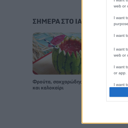
I want t
web or d
I want t
ΣΗΜΕΡΑ ΣΤΟ IATRONET.GR
purpose
I want 
I want t
web or d
I want t
or app.
Φρούτα, σακχαρώδης διαβήτης
Σημάδ
I want t
και καλοκαίρι
I want t
authenti