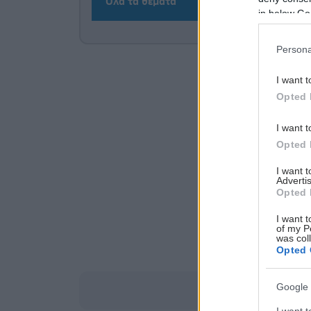
Όλα τα θέματα
in below Go
Persona
I want t
Opted 
I want t
Opted 
I want 
Advertis
Opted 
I want t
of my P
was col
Opted 
Google 