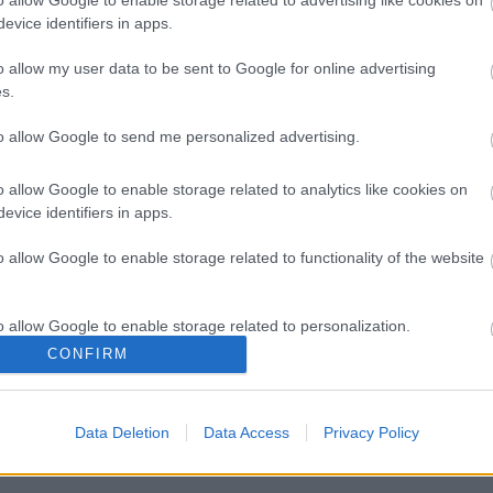
o allow Google to enable storage related to advertising like cookies on
evice identifiers in apps.
o allow my user data to be sent to Google for online advertising
s.
to allow Google to send me personalized advertising.
o allow Google to enable storage related to analytics like cookies on
evice identifiers in apps.
o allow Google to enable storage related to functionality of the website
ια διπολικής διαταραχής
Φυτικές ίνες και οι μορφές
o allow Google to enable storage related to personalization.
CONFIRM
o allow Google to enable storage related to security, including
cation functionality and fraud prevention, and other user protection.
Data Deletion
Data Access
Privacy Policy