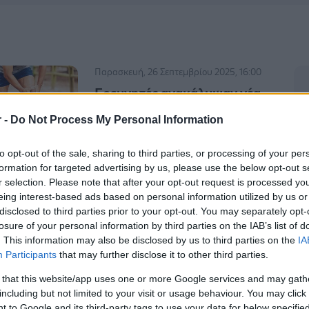
Παρασκευή, 26 Σεπτεμβρίου 2025, 16:00
Ερευνητές ανακάλυψαν νέα
αιτία για τη νόσο των
r -
Do Not Process My Personal Information
βιτρινών
Βλάβη στα αιμοφόρα αγγεία, στα
to opt-out of the sale, sharing to third parties, or processing of your per
μυϊκά και τα ανοσοποιητικά κύτταρα.
formation for targeted advertising by us, please use the below opt-out s
r selection. Please note that after your opt-out request is processed y
eing interest-based ads based on personal information utilized by us or
disclosed to third parties prior to your opt-out. You may separately opt-
losure of your personal information by third parties on the IAB’s list of
. This information may also be disclosed by us to third parties on the
IA
Participants
that may further disclose it to other third parties.
 that this website/app uses one or more Google services and may gath
including but not limited to your visit or usage behaviour. You may click 
 to Google and its third-party tags to use your data for below specifi