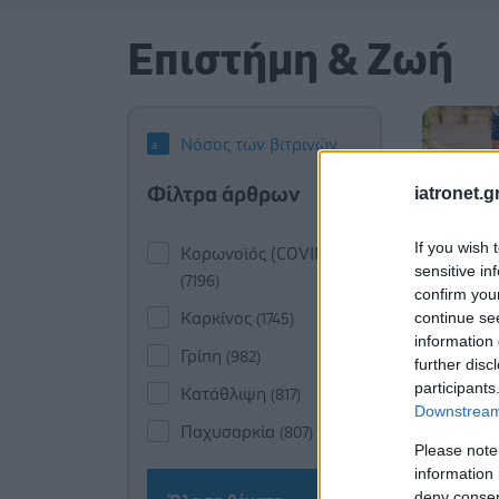
Επιστήμη & Ζωή
Νόσος των βιτρινών
Φίλτρα άρθρων
iatronet.g
If you wish 
Κορωνοϊός (COVID-19)
sensitive in
(7196)
confirm you
continue se
Καρκίνος
(1745)
information 
Γρίπη
(982)
further disc
participants
Κατάθλιψη
(817)
Downstream 
Παχυσαρκία
(807)
Please note
information 
deny consent