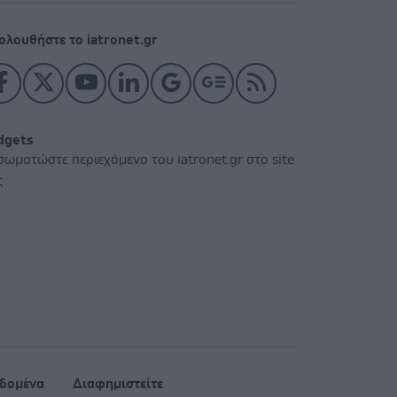
ολουθήστε το iatronet.gr
dgets
σωματώστε περιεχόμενο του iatronet.gr στο site
ς
δομένα
Διαφημιστείτε