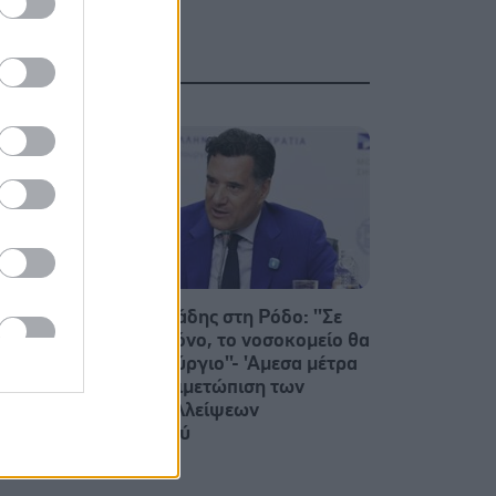
 τους
Αδ. Γεωργιάδης στη Ρόδο: ''Σε
ενάμιση χρόνο, το νοσοκομείο θα
είναι καινούργιο''- 'Αμεσα μέτρα
για την αντιμετώπιση των
σοβαρών ελλείψεων
προσωπικού