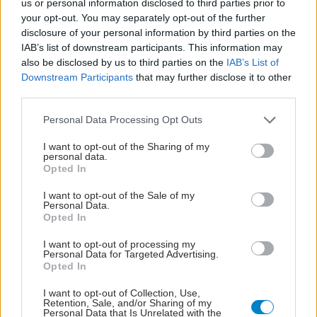
παιχνίδια, επιπτώσεις στην τσέπη και στην υγεία μας,
us or personal information disclosed to third parties prior to
your opt-out. You may separately opt-out of the further
συσχέτιση με ψυχοπαθολογία και χρήση ουσιών. Εξηγεί ο
disclosure of your personal information by third parties on the
ψυχίατρος Κ. Ράντης.
IAB’s list of downstream participants. This information may
also be disclosed by us to third parties on the
IAB’s List of
Downstream Participants
that may further disclose it to other
third parties.
Please note that this website/app uses one or more Google
Personal Data Processing Opt Outs
services and may gather and store information including but
not limited to your visit or usage behaviour. You may click to
I want to opt-out of the Sharing of my
personal data.
grant or deny consent to Google and its third-party tags to
Opted In
use your data for below specified purposes in below Google
consent section.
I want to opt-out of the Sale of my
Personal Data.
Opted In
I want to opt-out of processing my
Personal Data for Targeted Advertising.
Opted In
I want to opt-out of Collection, Use,
Retention, Sale, and/or Sharing of my
Personal Data that Is Unrelated with the