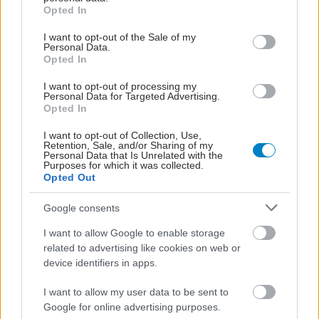
Μειωμένα στην Ελλάδα τα ποσοστά
grant or deny consent to Google and its third-party tags to
Opted In
use your data for below specified purposes in below Google
φυσιολογικού τοκετού μετά από καισαρική
consent section.
I want to opt-out of the Sale of my
Λιγότερες είναι οι επιπλοκές από τον φυσιολογικό τοκετό
Personal Data.
Opted In
μετά από καισαρική, από το να επιλεγεί και πάλι το
χειρουργείο σε μια επόμενη εγκυμοσύνη.
I want to opt-out of processing my
Personal Data for Targeted Advertising.
Opted In
I want to opt-out of Collection, Use,
Retention, Sale, and/or Sharing of my
Personal Data that Is Unrelated with the
Purposes for which it was collected.
Opted Out
Google consents
I want to allow Google to enable storage
related to advertising like cookies on web or
device identifiers in apps.
I want to allow my user data to be sent to
Google for online advertising purposes.
Παρασκευή, 07 Οκτωβρίου 2016, 17:43