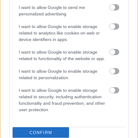
Προγεννητικοί παράγοντες αυξάνουν τον
I want to allow Google to send me
κίνδυνο εμφάνισης ιδεοψυχαναγκαστικής
personalized advertising.
διαταραχής στα παιδιά
I want to allow Google to enable storage
Σουηδοί ερευνητές ανέφεραν ότι η καισαρική τομή, η ισχιακή
related to analytics like cookies on web or
προβολή, πρόωροι τοκετοί, το κάπνισμα στην εγκυμοσύνη
device identifiers in apps.
και ασυνήθιστα μεγάλα ή μικρά μωρά συνδέονται με
αυξημένο κίνδυνο εμφάνισης της διαταραχής.
I want to allow Google to enable storage
related to functionality of the website or app.
I want to allow Google to enable storage
related to personalization.
I want to allow Google to enable storage
related to security, including authentication
functionality and fraud prevention, and other
user protection.
CONFIRM