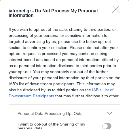
Η μέτρια άσκηση περιορίζει τον κίνδυνο
iatronet.gr -
Do Not Process My Personal
καισαρικής τομής
Information
Η έρευνα έδειξε επίσης ότι αλλαγές στον τρόπο ζωής
μείωναν τον κίνδυνο διαβήτη κύησης κατά 24%.
If you wish to opt-out of the sale, sharing to third parties, or
processing of your personal or sensitive information for
targeted advertising by us, please use the below opt-out
section to confirm your selection. Please note that after your
opt-out request is processed you may continue seeing
interest-based ads based on personal information utilized by
us or personal information disclosed to third parties prior to
your opt-out. You may separately opt-out of the further
disclosure of your personal information by third parties on the
IAB’s list of downstream participants. This information may
also be disclosed by us to third parties on the
IAB’s List of
Downstream Participants
that may further disclose it to other
third parties.
Please note that this website/app uses one or more Google
Personal Data Processing Opt Outs
services and may gather and store information including but
Τρίτη, 09 Μαΐου 2017, 13:40
not limited to your visit or usage behaviour. You may click to
I want to opt-out of the Sharing of my
personal data.