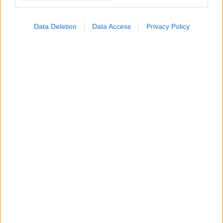
Πέμπτη, 08 Σεπτεμβρίου 2016, 14:29
Data Deletion
Data Access
Privacy Policy
Καισαρική και κίνδυνος παχυσαρκίας στα παιδιά
Τα παιδιά που γεννιούνται με καισαρική είναι πιο συχνά
παχύσαρκα στην παιδική και εφηβική ηλικία. Αυτό το
συμπέρασμα προκύπτει από έρευνα που δημοσιεύθηκε στο
JAMA Pediatrics.