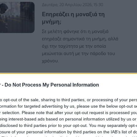
Δευτέρα, 20 Απριλίου 2026, 15:30
Επηρεάζει η μοναξιά τη
μνήμη;
Σε μελέτη φάνηκε ότι η μοναξιά
επηρέαζε σημαντικά τη μνήμη, αλλά
όχι την ταχύτητα με την οποία
μειώνεται αυτή με την πάροδο του
χρόνου.
r -
Do Not Process My Personal Information
to opt-out of the sale, sharing to third parties, or processing of your per
Δευτέρα, 06 Απριλίου 2026, 16:10
formation for targeted advertising by us, please use the below opt-out s
r selection. Please note that after your opt-out request is processed y
Σχιζοφρένεια: Οι βλάβες στα
eing interest-based ads based on personal information utilized by us or
εγκεφαλικά κύτταρα που
disclosed to third parties prior to your opt-out. You may separately opt-
συνδέονται με απώλεια
losure of your personal information by third parties on the IAB’s list of
μνήμης και προσοχής