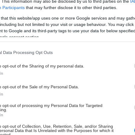
. This information may also be disclosed by us to third parties on the
IA
Participants
that may further disclose it to other third parties.
Επιστήμονες θεωρούν ότι γενετικοί
παράγοντες μπορεί να ευθύνονται για
 that this website/app uses one or more Google services and may gath
την μειωμένη πυκνότητα των
including but not limited to your visit or usage behaviour. You may click 
συνάψεων.
 to Google and its third-party tags to use your data for below specifi
ogle consent section.
Πέμπτη, 19 Μαρτίου 2026, 14:20
l Data Processing Opt Outs
Τα βακτήρια του εντέρου
o opt-out of the Sharing of my personal data.
επιταχύνουν τη φθορά της
In
μνήμης με την ηλικία
Η έρευνα ανοίγει νέους δρόμους για
o opt-out of the Sale of my Personal Data.
την κατανόηση της σχέσης μεταξύ
In
εντέρου και εγκεφάλου.
to opt-out of processing my Personal Data for Targeted
ing.
In
Τετάρτη, 11 Μαρτίου 2026, 14:00
o opt-out of Collection, Use, Retention, Sale, and/or Sharing
Αλτσχάιμερ: Η άσκηση και ο
ersonal Data that Is Unrelated with the Purposes for which it
lected.