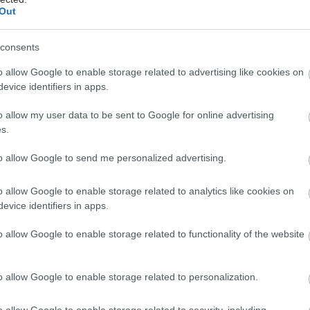
τρόπος ζωής ενισχύουν τη
Out
μνήμη
Η πρόληψη μέσω τρόπου ζωής
consents
μπορεί να έχει θετικό αποτέλεσμα
o allow Google to enable storage related to advertising like cookies on
ακόμα και σε άτομα με υψηλό
evice identifiers in apps.
γενετικό κίνδυνο.
o allow my user data to be sent to Google for online advertising
s.
Παρασκευή, 16 Ιανουαρίου 2026, 19:00
to allow Google to send me personalized advertising.
Η σωστή αναπνοή βοηθά τη
μνήμη
o allow Google to enable storage related to analytics like cookies on
Μελέτη δείχνει πώς η εισπνοή και η
evice identifiers in apps.
εκπνοή επηρεάζουν τις νευρωνικές
o allow Google to enable storage related to functionality of the website
διεργασίες κατά την ανάκληση
αναμνήσεων.
o allow Google to enable storage related to personalization.
Πέμπτη, 18 Δεκεμβρίου 2025, 08:37
o allow Google to enable storage related to security, including