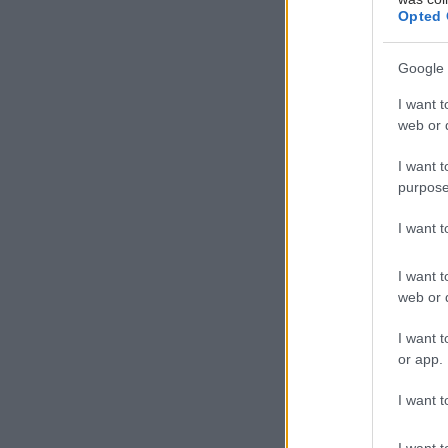
Opted 
Google 
I want t
web or d
I want t
purpose
I want 
I want t
web or d
I want t
or app.
I want t
I want t