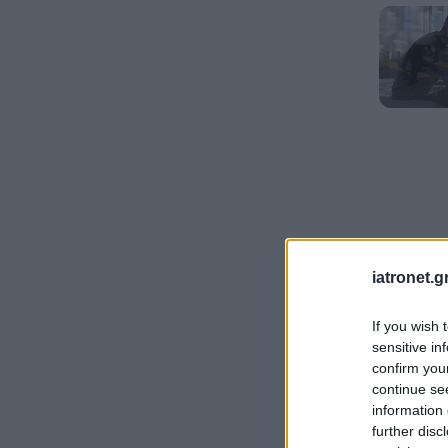
iatronet.g
If you wish 
sensitive in
confirm you
continue se
information 
further disc