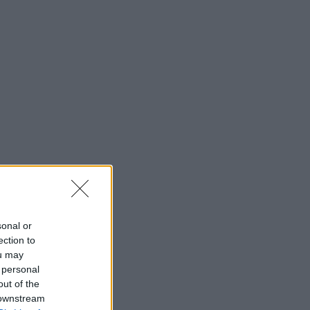
sonal or
ection to
ou may
 personal
out of the
 downstream