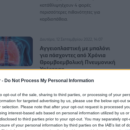
κατάθλιψηέχουν 4 φορές
περισσότερες πιθανότητες για
καρδιοπάθεια.
Δευτέρα, 12 Σεπτεμβρίου 2022, 14:07
Αγγειοπλαστική με μπαλόνι
για πάσχοντες από Χρόνια
Θρομβοεμβολική Πνευμονική
Υπέρταση
O Ιάπωνας καθηγητής καρδιολογίας
r -
Do Not Process My Personal Information
του Ιατρικού Κέντρου Okayama,
Hiromi Matsubara, που είναι και ο
to opt-out of the sale, sharing to third parties, or processing of your per
εφευρέτης αυτής της τεχνικής,
formation for targeted advertising by us, please use the below opt-out s
συνεχίζει όλα αυτά τα χρόνια να
r selection. Please note that after your opt-out request is processed y
eing interest-based ads based on personal information utilized by us or
έρχεται στην Ελλάδα ως
disclosed to third parties prior to your opt-out. You may separately opt-
φιλοξενούμενος του συλλόγου.
losure of your personal information by third parties on the IAB’s list of