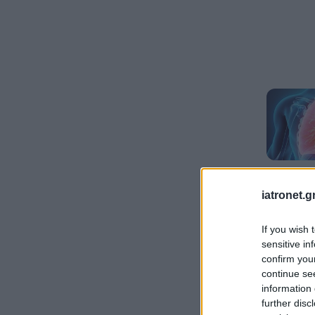
iatronet.g
If you wish 
sensitive in
confirm you
continue se
information 
further disc