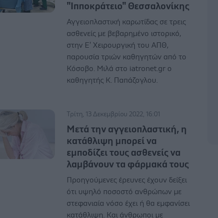
"Ιπποκράτειο" Θεσσαλονίκης
Αγγειοπλαστική καρωτίδας σε τρεις
ασθενείς με βεβαρημένο ιστορικό,
στην Ε' Χειρουργική του ΑΠΘ,
παρουσία τριών καθηγητών από το
Κόσοβο. Μιλά στο iatronet.gr ο
καθηγητής Κ. Παπάζογλου.
Τρίτη, 13 Δεκεμβρίου 2022, 16:01
Μετά την αγγειοπλαστική, η
κατάθλιψη μπορεί να
εμποδίζει τους ασθενείς να
λαμβάνουν τα φάρμακά τους
Προηγούμενες έρευνες έχουν δείξει
ότι υψηλό ποσοστό ανθρώπων με
στεφανιαία νόσο έχει ή θα εμφανίσει
κατάθλιψη. Και άνθρωποι με