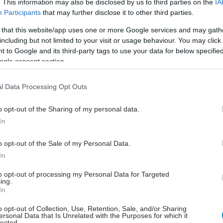
. This information may also be disclosed by us to third parties on the
IA
Participants
that may further disclose it to other third parties.
 that this website/app uses one or more Google services and may gath
including but not limited to your visit or usage behaviour. You may click 
 to Google and its third-party tags to use your data for below specifi
Πέμπτη, 22 Δεκεμβρίου 2016, 16:48
ogle consent section.
Νέοι ορίζοντες στη θεραπεία
της χρόνιας θρομβοεμβολικής
l Data Processing Opt Outs
πνευμονικής υπέρτασης
o opt-out of the Sharing of my personal data.
Η αγγειοπλαστική των πνευμονικών
In
αρτηριών με μπαλόνι αποτελεί μια
επιπλέον θεραπευτική επιλογή στην
o opt-out of the Sale of my Personal Data.
αντιμετώπιση ασθενών με
In
ανεγχείρητη ΧΘΠΥ.
to opt-out of processing my Personal Data for Targeted
ing.
In
Πέμπτη, 03 Δεκεμβρίου 2015, 20:03
Διεθνές Συνέδριο
o opt-out of Collection, Use, Retention, Sale, and/or Sharing
ersonal Data that Is Unrelated with the Purposes for which it
Επεμβατικής Καρδιολογίας
lected.