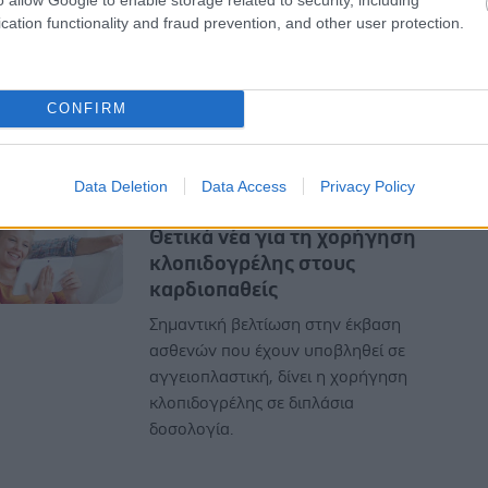
cation functionality and fraud prevention, and other user protection.
προκαλώντας εγκεφαλικό επεισόδιο
καταλαμβάνει η χειρουργική με τις
σύγχρονες αναίμακτες μεθόδους που
έχουν αναπτυχθεί, όπως η
CONFIRM
Αγγειοπλαστική καρωτίδας.
Data Deletion
Data Access
Privacy Policy
Τρίτη, 08 Σεπτεμβρίου 2009, 19:53
Θετικά νέα για τη χορήγηση
κλοπιδογρέλης στους
καρδιοπαθείς
Σημαντική βελτίωση στην έκβαση
ασθενών που έχουν υποβληθεί σε
αγγειοπλαστική, δίνει η χορήγηση
κλοπιδογρέλης σε διπλάσια
δοσολογία.