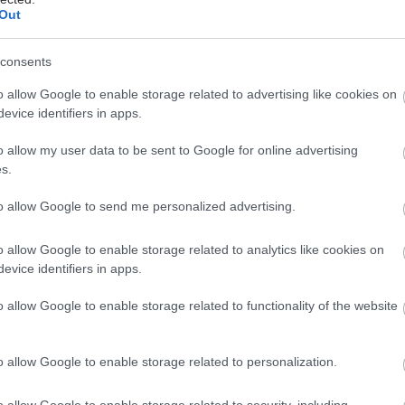
Out
Στο συυνέδριο, κορυφαίοι
επεμβατικοί Καρδιολόγοι από την
consents
Ελλάδα και το εξωτερικό θα
αναφερθούν σε όλα τα νεότερα
o allow Google to enable storage related to advertising like cookies on
δεδομένα σχετικά με την
evice identifiers in apps.
αγγειοπλαστική και άλλες
o allow my user data to be sent to Google for online advertising
επεμβατικές τεχνικές.
s.
to allow Google to send me personalized advertising.
Δευτέρα, 14 Ιουλίου 2014, 14:42
Πώς να προλάβετε το
o allow Google to enable storage related to analytics like cookies on
εγκεφαλικό επεισόδιο!
evice identifiers in apps.
Αναίμακτη θεραπεία
o allow Google to enable storage related to functionality of the website
στένωσης καρωτίδων
Σημαντική θέση στην αντιμετώπιση
του σοβαρού προβλήματος της
o allow Google to enable storage related to personalization.
καρωτιδικής στένωσης που μπορεί να
απειλήσει τη ζωή του ασθενούς
o allow Google to enable storage related to security, including