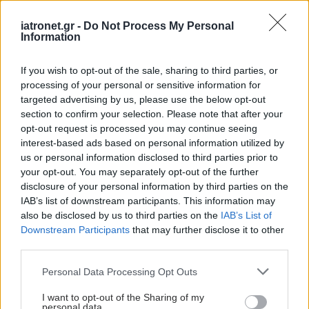
iatronet.gr -
Do Not Process My Personal
Information
If you wish to opt-out of the sale, sharing to third parties, or
processing of your personal or sensitive information for
Πέμπτη, 22 Ιανουαρίου 2026, 18:19
targeted advertising by us, please use the below opt-out
Ένας στους πέντε καρδιαγγειακούς θανάτους
section to confirm your selection. Please note that after your
συνδέεται με περιβαλλοντικούς παράγοντες
opt-out request is processed you may continue seeing
interest-based ads based on personal information utilized by
Συμβάλλουν παράγοντες όπως ατμοσφαιρική ρύπανση,
us or personal information disclosed to third parties prior to
θόρυβος, η μόλυνση από χημικά και πλαστικά, έκθεση σε
your opt-out. You may separately opt-out of the further
τεχνητό φως και κλιματική αλλαγή.
disclosure of your personal information by third parties on the
IAB’s list of downstream participants. This information may
also be disclosed by us to third parties on the
IAB’s List of
Downstream Participants
that may further disclose it to other
third parties.
Please note that this website/app uses one or more Google
Personal Data Processing Opt Outs
services and may gather and store information including but
not limited to your visit or usage behaviour. You may click to
I want to opt-out of the Sharing of my
personal data.