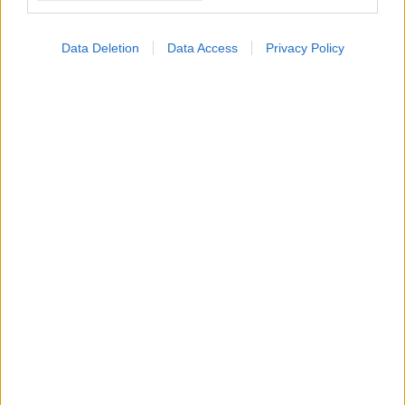
Data Deletion
Data Access
Privacy Policy
Πέμπτη, 04 Δεκεμβρίου 2025, 15:03
Άνθρωποι με διαβήτη έχουν υψηλότερες
πιθανότητες για αιφνίδιο καρδιακό θάνατο
[μελέτη]
Η μελέτη επίσης έδειξε οτι άνθρωποι με διαβήτη έχουν
μικρότερο προσδόκιμο ζωής κατά μέσον όρο.