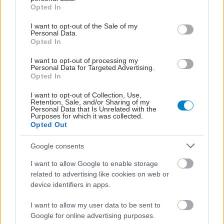
grant or deny consent to Google and its third-party tags to
Opted In
use your data for below specified purposes in below Google
consent section.
I want to opt-out of the Sale of my
Personal Data.
Opted In
I want to opt-out of processing my
Personal Data for Targeted Advertising.
Τρίτη, 30 Δεκεμβρίου 2025, 15:00
Opted In
Στατίνες: Μειώνουν τις πιθανότητες θανάτου σε
I want to opt-out of Collection, Use,
ανθρώπους με διαβήτη άσχετα από τον
Retention, Sale, and/or Sharing of my
Personal Data that Is Unrelated with the
καρδιακό κίνδυνο
Purposes for which it was collected.
Opted Out
Τα αποτελέσματα υποδεικνύουν ότι τα φάρμακα μπορεί να
έχουν πιο ευρεία προστατευτική αξία από ότι πίστευαν μέχρι
Google consents
τώρα οι ειδικοί.
I want to allow Google to enable storage
related to advertising like cookies on web or
device identifiers in apps.
I want to allow my user data to be sent to
Google for online advertising purposes.