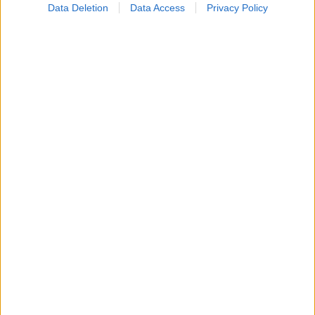
Data Deletion
Data Access
Privacy Policy
Νέο φάρμακο για την παχυσαρκία: Σημαντική
απώλεια βάρους με μία ένεση Mazdutide την
εβδομάδα