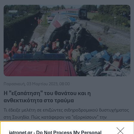
Παρασκευή, 03 Μαρτίου 2023, 08:00
Η "εξαπάτηση" του θανάτου και η
ανθεκτικότητα στο τραύμα
Τι έδειξε μελέτη σε επιζώντες σιδηροδρομικού δυστυχήματος
στη Σουηδία. Πώς κατάφεραν να "εξορκίσουν" την
τραυματική εμπειρία, κοιτώντας τη στα μάτια.
iatronet.gr -
Do Not Process My Personal