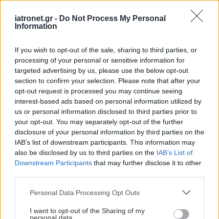
Πως το αυστριακό κράτος προσπαθεί να τους απορροφήσει
και να τους ενσωματώσει.
iatronet.gr -
Do Not Process My Personal
Information
If you wish to opt-out of the sale, sharing to third parties, or
processing of your personal or sensitive information for
targeted advertising by us, please use the below opt-out
section to confirm your selection. Please note that after your
opt-out request is processed you may continue seeing
interest-based ads based on personal information utilized by
us or personal information disclosed to third parties prior to
your opt-out. You may separately opt-out of the further
disclosure of your personal information by third parties on the
IAB’s list of downstream participants. This information may
also be disclosed by us to third parties on the
IAB’s List of
Downstream Participants
that may further disclose it to other
Δευτέρα, 15 Μαΐου 2023, 11:18
third parties.
Οι επιπτώσεις του άγχους στο νοσηλευτικό
Please note that this website/app uses one or more Google
Personal Data Processing Opt Outs
προσωπικό
services and may gather and store information including but
not limited to your visit or usage behaviour. You may click to
I want to opt-out of the Sharing of my
Σύμφωνα με τη Διεπιστημονική Πρωτοβουλία Έρευνας για
personal data.