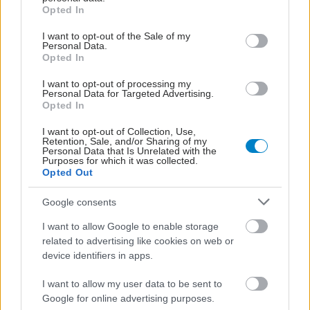
grant or deny consent to Google and its third-party tags to
την Ποιότητα Νοσηλευτικής του Ιδρύματος Robert Wood
Opted In
use your data for below specified purposes in below Google
Johnson, το 18% των νοσηλευτών εμφανίζει συμπτώματα
consent section.
I want to opt-out of the Sale of my
κατάθλιψης, διπλάσιο από το ποσοστό στον γενικό
Personal Data.
Opted In
πληθυσμό.
I want to opt-out of processing my
Personal Data for Targeted Advertising.
Opted In
I want to opt-out of Collection, Use,
Retention, Sale, and/or Sharing of my
Personal Data that Is Unrelated with the
Purposes for which it was collected.
Opted Out
Google consents
I want to allow Google to enable storage
related to advertising like cookies on web or
device identifiers in apps.
Παρασκευή, 21 Απριλίου 2023, 15:16
I want to allow my user data to be sent to
Google for online advertising purposes.
Πώς μπορεί να μειωθεί η κούραση των