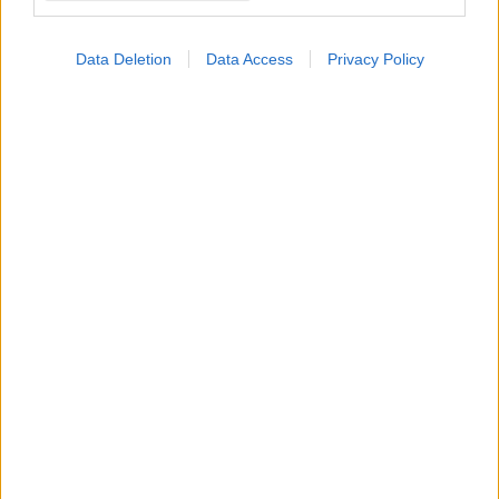
ΗΠΑ: Στρες, burnout και συνταξιοδότηση
οδήγησαν σε παραίτηση 100.000 νοσηλευτές
κατά τη διάρκεια της πανδημίας
Data Deletion
Data Access
Privacy Policy
Ακόμα 610.000 εγγεγραμμένοι νοσηλευτές δήλωσαν ότι
έχουν πρόθεση να αποχωρήσουν έως το 2027.
Πέμπτη, 13 Οκτωβρίου 2022, 14:56