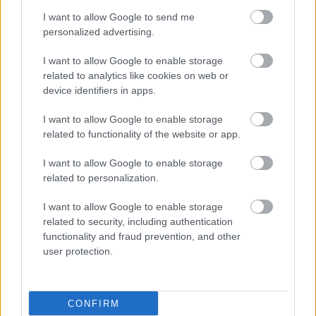
νοσηλευτών στη βραδινή βάρδια [μελέτη]
I want to allow Google to send me
personalized advertising.
Εφικτές αλλαγές όπως η έκθεση σε έντονο φως πριν τη
νυχτερινή βάρδια μπορεί ενδεχομένως να μειώσουν την
I want to allow Google to enable storage
κόπωση και την επίπτωσή της στην εργασιακή απόδοση.
related to analytics like cookies on web or
device identifiers in apps.
I want to allow Google to enable storage
related to functionality of the website or app.
I want to allow Google to enable storage
related to personalization.
I want to allow Google to enable storage
related to security, including authentication
functionality and fraud prevention, and other
user protection.
Τρίτη, 18 Απριλίου 2023, 17:52
CONFIRM