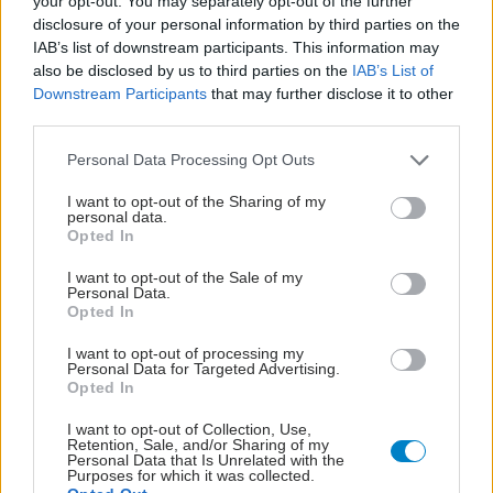
your opt-out. You may separately opt-out of the further
μπορούσε να βελτιώσει την τεχνητή γονιμοποίηση.
disclosure of your personal information by third parties on the
IAB’s list of downstream participants. This information may
also be disclosed by us to third parties on the
IAB’s List of
Downstream Participants
that may further disclose it to other
third parties.
Please note that this website/app uses one or more Google
Personal Data Processing Opt Outs
services and may gather and store information including but
not limited to your visit or usage behaviour. You may click to
I want to opt-out of the Sharing of my
personal data.
grant or deny consent to Google and its third-party tags to
Opted In
use your data for below specified purposes in below Google
consent section.
I want to opt-out of the Sale of my
Personal Data.
Opted In
I want to opt-out of processing my
Personal Data for Targeted Advertising.
Opted In
I want to opt-out of Collection, Use,
Retention, Sale, and/or Sharing of my
Personal Data that Is Unrelated with the
Purposes for which it was collected.