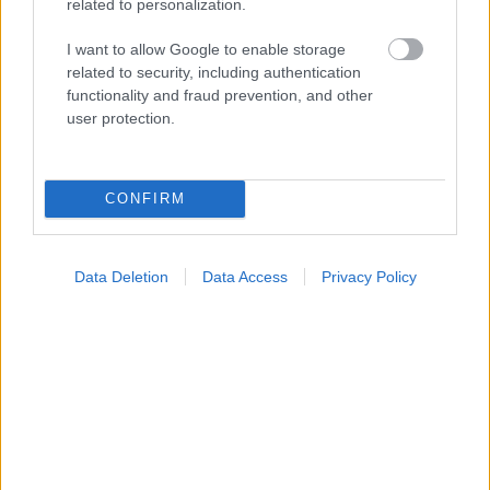
related to personalization.
I want to allow Google to enable storage
related to security, including authentication
functionality and fraud prevention, and other
user protection.
CONFIRM
Data Deletion
Data Access
Privacy Policy
Για υγιή οστά προτιμότερο είναι το ποδόσφαιρο
έναντι του περπατήματος [μελέτη]