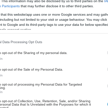
. This information may also be disclosed by us to third parties on the
IA
εμφάνιση άνοιας [μελέτη]
Participants
that may further disclose it to other third parties.
Απαιτείται περαιτέρω έρευνα για να
 that this website/app uses one or more Google services and may gath
διαπιστωθεί αν αυτές οι
including but not limited to your visit or usage behaviour. You may click 
βραχυπρόθεσμες μεταβολές έχουν
 to Google and its third-party tags to use your data for below specifi
ogle consent section.
μακροχρόνιες συνέπειες για την υγεία
του εγκεφάλου.
l Data Processing Opt Outs
Πέμπτη, 25 Ιουνίου 2026, 10:30
o opt-out of the Sharing of my personal data.
In
Αγγειακή άνοια vs Νόσος
Alzheimer: Ο ρόλος της
o opt-out of the Sale of my Personal Data.
υπέρτασης
In
Ένα πρωτότυπο debate νευρολόγων.
to opt-out of processing my Personal Data for Targeted
Η υπέρταση επηρεάζει κυρίως την
ing.
αγγειακή ή και τη νευροεκφυλιστική
In
άνοια; Τι δείχνουν οι μελέτες, ποια
o opt-out of Collection, Use, Retention, Sale, and/or Sharing
άποψη επικρατεί, παρακολούθηση
ersonal Data that Is Unrelated with the Purposes for which it
lected.
πίεσης ήδη από την παιδική ηλικία.