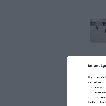
iatronet.g
If you wish 
sensitive in
confirm you
continue se
information 
further disc