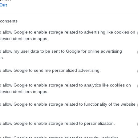
Out
consents
Πέμπτη, 11 Ιουνίου 2026, 13:01
Συμπλήρωμα για τον πόνο
o allow Google to enable storage related to advertising like cookies on
στις αρθρώσεις θα μπορούσε
evice identifiers in apps.
να συνδέεται με την άνοια
o allow my user data to be sent to Google for online advertising
[μελέτη]
s.
Ερευνητές στις ΗΠΑ διαπίστωσαν ότι
to allow Google to send me personalized advertising.
η γλυκοζαμίνη συσχετίστηκε με 25%
υψηλότερο κίνδυνο εξέλιξης από ήπια
o allow Google to enable storage related to analytics like cookies on
προβλήματα μνήμης σε νόσο
evice identifiers in apps.
Αλτσχάιμερ.
o allow Google to enable storage related to functionality of the website
Παρασκευή, 05 Ιουνίου 2026, 17:45
o allow Google to enable storage related to personalization.
Μετφορμίνη και άνοια: Τι
δείχνει η σύγχρονη έρευνα
o allow Google to enable storage related to security, including