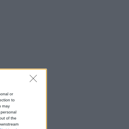
sonal or
ection to
ou may
 personal
out of the
 downstream