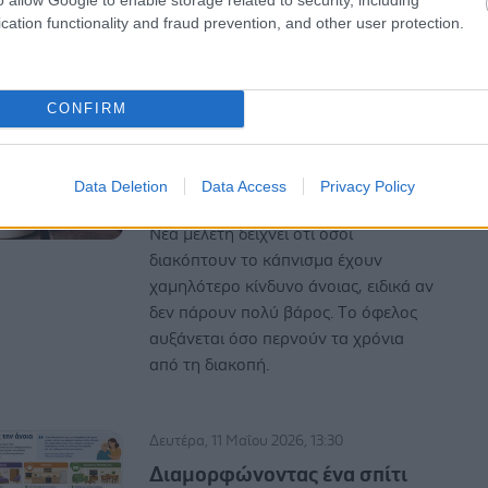
Η επιστημονική κοινότητα αναμένει
cation functionality and fraud prevention, and other user protection.
τα αποτελέσματα των τρεχουσών
κλινικών δοκιμών.
CONFIRM
Πέμπτη, 21 Μαΐου 2026, 11:44
Κόβεις το κάπνισμα και
Data Deletion
Data Access
Privacy Policy
μειώνεις τον κίνδυνο άνοιας
Νέα μελέτη δείχνει ότι όσοι
διακόπτουν το κάπνισμα έχουν
χαμηλότερο κίνδυνο άνοιας, ειδικά αν
δεν πάρουν πολύ βάρος. Tο όφελος
αυξάνεται όσο περνούν τα χρόνια
από τη διακοπή.
Δευτέρα, 11 Μαΐου 2026, 13:30
Διαμορφώνοντας ένα σπίτι