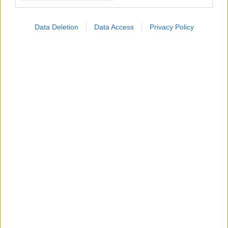
Παγκόσμια Ημέρα κατά του Συστηματικού Ερυθηματώδη
Λύκου η 10η Μαίου.
Data Deletion
Data Access
Privacy Policy
Τετάρτη, 24 Απριλίου 2024, 12:38
Γονίδια και αυτοανοσία
Υπάρχουν τρεις κύριες ομάδες γονιδίων που πιστεύεται ότι
αυξάνουν τον κίνδυνο ανάπτυξης αυτοάνοσων νοσημάτων.