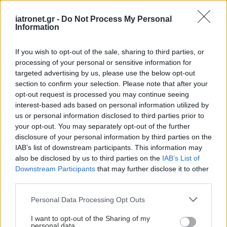
που προκαλούνται από την αυτοάνοση διαδικασία.
iatronet.gr -
Do Not Process My Personal
Information
If you wish to opt-out of the sale, sharing to third parties, or
processing of your personal or sensitive information for
targeted advertising by us, please use the below opt-out
section to confirm your selection. Please note that after your
opt-out request is processed you may continue seeing
interest-based ads based on personal information utilized by
us or personal information disclosed to third parties prior to
your opt-out. You may separately opt-out of the further
disclosure of your personal information by third parties on the
IAB’s list of downstream participants. This information may
also be disclosed by us to third parties on the
IAB’s List of
Παρασκευή, 10 Μαΐου 2024, 12:45
Downstream Participants
that may further disclose it to other
‘’Κάντε τον Λύκο αναγνωρίσιμο’’
third parties.
Ο ΣΕΛ είναι μια χρόνια αυτοάνοση ασθένεια που μπορεί να
Please note that this website/app uses one or more Google
Personal Data Processing Opt Outs
services and may gather and store information including but
προκαλέσει φλεγμονή και πόνο σε οποιοδήποτε μέρος του
not limited to your visit or usage behaviour. You may click to
I want to opt-out of the Sharing of my
σώματος, συμπεριλαμβανομένης της καρδιάς, των νεφρών,
personal data.