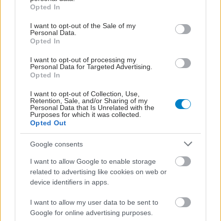
grant or deny consent to Google and its third-party tags to
των πνευμόνων, του αίματος, των αρθρώσεων και του
Opted In
use your data for below specified purposes in below Google
δέρματος
consent section.
I want to opt-out of the Sale of my
Personal Data.
Opted In
I want to opt-out of processing my
Personal Data for Targeted Advertising.
Opted In
I want to opt-out of Collection, Use,
Retention, Sale, and/or Sharing of my
Personal Data that Is Unrelated with the
Purposes for which it was collected.
Opted Out
Google consents
I want to allow Google to enable storage
related to advertising like cookies on web or
Παρασκευή, 10 Μαΐου 2024, 08:00
device identifiers in apps.
Νεανικός συστηματικός ερυθηματώδης λύκος:
I want to allow my user data to be sent to
Ένας "μεγάλος υποκριτής"
Google for online advertising purposes.
Τα χαρακτηριστικά, τα κύρια συμπτώματα και οι εκδηλώσεις