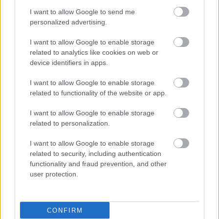
I want to allow Google to send me
personalized advertising.
Σάββατο, 02 Μαΐου 2026, 19:00
Τεχνητός πλακούντας ρίχνει φως στους
I want to allow Google to enable storage
related to analytics like cookies on web or
κινδύνους από τα φάρμακα στην εγκυμοσύνη
device identifiers in apps.
Προς το παρόν η εφαρμογή της τεχνολογίας σε μεγάλη
κλίμακα θεωρείται δύσκολη, καθώς η διαδικασία παραμένει
I want to allow Google to enable storage
related to functionality of the website or app.
χρονοβόρα και απαιτητική.
I want to allow Google to enable storage
related to personalization.
I want to allow Google to enable storage
related to security, including authentication
functionality and fraud prevention, and other
user protection.
CONFIRM