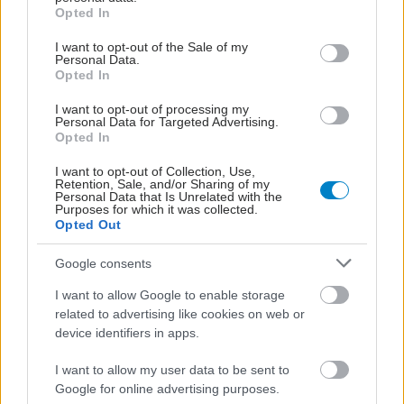
grant or deny consent to Google and its third-party tags to
Opted In
use your data for below specified purposes in below Google
Δευτέρα, 18 Μαΐου 2026, 15:52
consent section.
I want to opt-out of the Sale of my
Personal Data.
Ασφαλής η εγκυμοσύνη για γυναίκες με
Opted In
μυασθένεια Gravis [μελέτη]
I want to opt-out of processing my
Η μελέτη, στο Neurology, υποδεικνύει ότι η κύηση δεν
Personal Data for Targeted Advertising.
Opted In
συνδέεται με αυξημένο κίνδυνο σοβαρών εξάρσεων ή
επιδείνωσης των συμπτωμάτων της νόσου.
I want to opt-out of Collection, Use,
Retention, Sale, and/or Sharing of my
Personal Data that Is Unrelated with the
Purposes for which it was collected.
Opted Out
Google consents
I want to allow Google to enable storage
related to advertising like cookies on web or
device identifiers in apps.
I want to allow my user data to be sent to
Google for online advertising purposes.