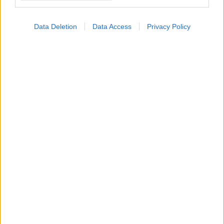
Data Deletion
Data Access
Privacy Policy
Τετάρτη, 29 Απριλίου 2026, 18:00
Εγκυμοσύνη: Νέα προσέγγιση ίσως βοηθήσει
στην αντιμετώπιση της προεκλαμψίας
Η μέθοδος δεν αποτελεί ακόμη επανάσταση στη θεραπεία,
αλλά συμβάλλει στην καλύτερη κατανόηση της νόσου.