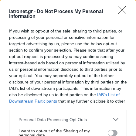
Πέμπτη, 28 Μαΐου 2026, 14:03
iatronet.gr -
Do Not Process My Personal
Το χασμουρητό είναι μεταδοτικό ακόμα και στο
Information
έμβρυο
Το χασμουρητό εντός της μήτρας υποστηρίζει την ανάπτυξη
If you wish to opt-out of the sale, sharing to third parties, or
του εγκεφάλου, εξασφαλίζοντας ότι όλοι οι αναγκαίοι μύες
processing of your personal or sensitive information for
και συνάψεις που χρειάζονται για το χασμουρητό και την
targeted advertising by us, please use the below opt-out
section to confirm your selection. Please note that after your
αναπνοή είναι σε λειτουργική κατάσταση.
opt-out request is processed you may continue seeing
interest-based ads based on personal information utilized by
us or personal information disclosed to third parties prior to
your opt-out. You may separately opt-out of the further
disclosure of your personal information by third parties on the
IAB’s list of downstream participants. This information may
also be disclosed by us to third parties on the
IAB’s List of
Downstream Participants
that may further disclose it to other
third parties.
Please note that this website/app uses one or more Google
Personal Data Processing Opt Outs
services and may gather and store information including but
not limited to your visit or usage behaviour. You may click to
I want to opt-out of the Sharing of my
personal data.