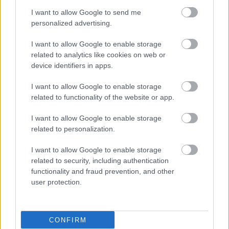
I want to allow Google to send me
personalized advertising.
Δευτέρα, 16 Σεπτεμβρίου 2024, 14:42
I want to allow Google to enable storage
related to analytics like cookies on web or
ΕΟΔΥ: Λειτουργία εμβολιαστικών κέντρων
device identifiers in apps.
έναντι της νόσου mpox
I want to allow Google to enable storage
Τι ανακοινώθηκε από τους υπεύθυνους του Εθνικού
related to functionality of the website or app.
Οργανισμού Δημόσιας Υγείας.
I want to allow Google to enable storage
related to personalization.
I want to allow Google to enable storage
related to security, including authentication
functionality and fraud prevention, and other
user protection.
CONFIRM