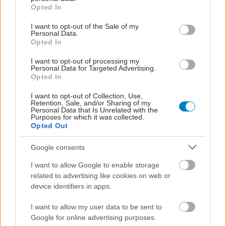
grant or deny consent to Google and its third-party tags to
Opted In
use your data for below specified purposes in below Google
consent section.
Παρασκευή, 20 Σεπτεμβρίου 2024, 08:00
I want to opt-out of the Sale of my
Personal Data.
Mpox και παιδιά: Τι πρέπει να γνωρίζουν γονείς
Opted In
και παιδίατροι
I want to opt-out of processing my
Η έξαρση στην Αφρική, οι διαφορές στον δυτικό κόσμο. Γιατί
Personal Data for Targeted Advertising.
Opted In
δεν φαίνεται να απειλεί - προς το παρόν - με πανδημία. Οι
οδηγίες της Διεθνούς Ένωσης Παιδιάτρων, συμβουλές από
I want to opt-out of Collection, Use,
Retention, Sale, and/or Sharing of my
τη δρ Ο. Τζέτζη.
Personal Data that Is Unrelated with the
Purposes for which it was collected.
Opted Out
Google consents
I want to allow Google to enable storage
related to advertising like cookies on web or
device identifiers in apps.
I want to allow my user data to be sent to
Google for online advertising purposes.