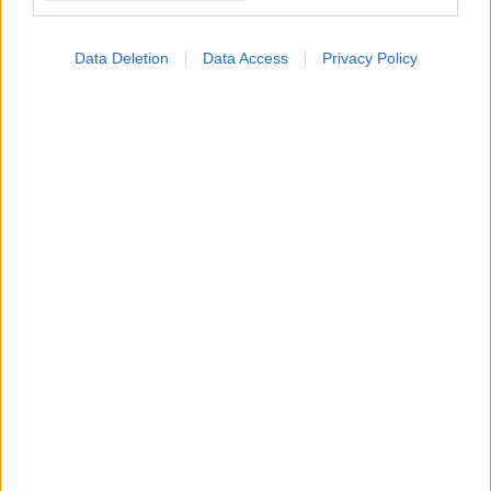
Data Deletion
Data Access
Privacy Policy
Κυριακή, 15 Σεπτεμβρίου 2024, 13:30
Ο ΠΟΥ ενέκρινε εμβόλιο για την ευλογιά των
πιθήκων
Δύο ακόμη εμβόλια βρίσκονται υπό εξέταση.