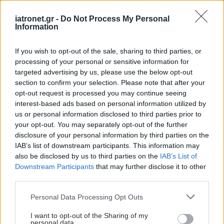
iatronet.gr -
Do Not Process My Personal
Information
Παρασκευή, 20 Σεπτεμβρίου 2024, 13:33
ΕΜΑ: Επέκταση ένδειξης του εμβολίου κατά της
If you wish to opt-out of the sale, sharing to third parties, or
mpox σε εφήβους
processing of your personal or sensitive information for
targeted advertising by us, please use the below opt-out
Τι επισημαίνεται σε σχετική ανακοίνωση του Ευρωπαϊκού
section to confirm your selection. Please note that after your
Οργανισμού Φαρμάκων.
opt-out request is processed you may continue seeing
interest-based ads based on personal information utilized by
us or personal information disclosed to third parties prior to
your opt-out. You may separately opt-out of the further
disclosure of your personal information by third parties on the
IAB’s list of downstream participants. This information may
also be disclosed by us to third parties on the
IAB’s List of
Downstream Participants
that may further disclose it to other
third parties.
Please note that this website/app uses one or more Google
Personal Data Processing Opt Outs
services and may gather and store information including but
not limited to your visit or usage behaviour. You may click to
I want to opt-out of the Sharing of my
personal data.