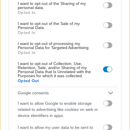
Oι βιοδείκτες στην καταπολέμηση του παιδικού
not limited to your visit or usage behaviour. You may click to
I want to opt-out of the Sharing of my
personal data.
καρκίνου
grant or deny consent to Google and its third-party tags to
Opted In
use your data for below specified purposes in below Google
400.000 παιδιά και έφηβοι ηλικίας 0-19 ετών
consent section.
I want to opt-out of the Sale of my
διαγιγνώσκονται με καρκίνο παγκοσμίως κάθε χρόνο.
Personal Data.
Opted In
I want to opt-out of processing my
Personal Data for Targeted Advertising.
Opted In
I want to opt-out of Collection, Use,
Retention, Sale, and/or Sharing of my
Personal Data that Is Unrelated with the
Purposes for which it was collected.
Opted Out
Google consents
I want to allow Google to enable storage
related to advertising like cookies on web or
device identifiers in apps.
Παρασκευή, 24 Ιανουαρίου 2025, 10:00
I want to allow my user data to be sent to
Πρώιμη διάγνωση άνοιας με τεχνητή