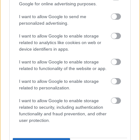
Google for online advertising purposes.
νοημοσύνη και βιοδείκτες στο αίμα
Τεστ ΑΙ αξιοποιεί 600 παραμέτρους για να αξιολογήσει τη
I want to allow Google to send me
γνωστική έκπτωση σε πρώιμα στάδια, καθώς ο χρήστης
personalized advertising.
μιλάει, περιγράφοντας μια εικόνα. Εξηγεί στο iatronet.gr ο
I want to allow Google to enable storage
δρ Μ. Δερμιτζάκης.
related to analytics like cookies on web or
device identifiers in apps.
I want to allow Google to enable storage
related to functionality of the website or app.
I want to allow Google to enable storage
related to personalization.
I want to allow Google to enable storage
related to security, including authentication
functionality and fraud prevention, and other
user protection.
Δευτέρα, 11 Νοεμβρίου 2024, 18:00