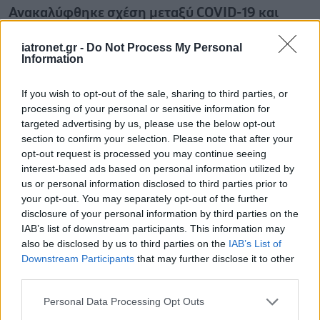
Ανακαλύφθηκε σχέση μεταξύ COVID-19 και
βιοδεικτών νόσου Alzheimer
iatronet.gr -
Do Not Process My Personal
Η COVID-19 ενδεχομένως μπορεί να επιταχύνει βιολογικές
Information
διαδικασίες που συνδέονται με τη νόσο Alzheimer.
If you wish to opt-out of the sale, sharing to third parties, or
processing of your personal or sensitive information for
targeted advertising by us, please use the below opt-out
section to confirm your selection. Please note that after your
opt-out request is processed you may continue seeing
interest-based ads based on personal information utilized by
us or personal information disclosed to third parties prior to
your opt-out. You may separately opt-out of the further
disclosure of your personal information by third parties on the
IAB’s list of downstream participants. This information may
also be disclosed by us to third parties on the
IAB’s List of
Downstream Participants
that may further disclose it to other
third parties.
Please note that this website/app uses one or more Google
Personal Data Processing Opt Outs
Τρίτη, 28 Ιανουαρίου 2025, 08:00
services and may gather and store information including but