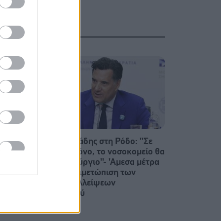
 τους
Αδ. Γεωργιάδης στη Ρόδο: ''Σε
ενάμιση χρόνο, το νοσοκομείο θα
είναι καινούργιο''- 'Αμεσα μέτρα
για την αντιμετώπιση των
σοβαρών ελλείψεων
προσωπικού