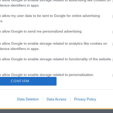
o allow Google to enable storage related to advertising like cookies on
evice identifiers in apps.
o allow my user data to be sent to Google for online advertising
s.
to allow Google to send me personalized advertising.
o allow Google to enable storage related to analytics like cookies on
evice identifiers in apps.
o allow Google to enable storage related to functionality of the website
ια διπολικής διαταραχής
Φυτικές ίνες και οι μορφές
o allow Google to enable storage related to personalization.
CONFIRM
o allow Google to enable storage related to security, including
cation functionality and fraud prevention, and other user protection.
Data Deletion
Data Access
Privacy Policy