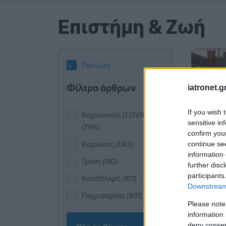
Επιστήμη & Ζωή
Πανώλη
Φίλτρα άρθρων
iatronet.g
If you wish 
Κορωνοϊός (COVID-19)
sensitive in
(7196)
confirm you
continue se
Καρκίνος
(1745)
information 
Γρίπη
(982)
further disc
participants
Κατάθλιψη
(817)
Downstream 
Παχυσαρκία
(807)
Please note
information 
deny consent