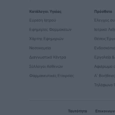
Κατάλογοι Υγείας
Πρόσθετα
Εύρεση Ιατρού
Έλεγχος σ
Εφημερίες Φαρμακείων
Ιατρικό Λεξ
Χάρτης Εφημεριών
Θέσεις Έργ
Νοσοκομεία
Ενδοσκόπι
Διαγνωστικά Κέντρα
Εργαλεία &
Σύλλογοι Ασθενών
Αφιέρωμα σ
Φαρμακευτικές Εταιρείες
Α’ Βοήθειε
Τηλέφωνα 
Ταυτότητα
Επικοινων