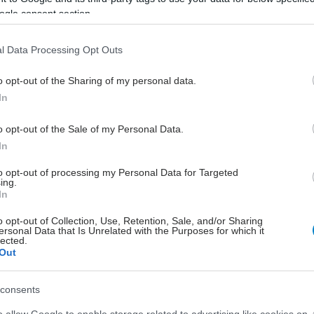
προβάτου 4.000 ετών
ogle consent section.
Ενδείξεις υποδηλώνουν ότι πολλές
από αυτές τις μολυσματικές ασθένειες
l Data Processing Opt Outs
εμφανίστηκαν τα τελευταία 10.000
o opt-out of the Sharing of my personal data.
χρόνια, ταυτόχρονα με την
In
εξημέρωση των ζώων εκτροφής και
των κατοικίδιων.
o opt-out of the Sale of my Personal Data.
In
to opt-out of processing my Personal Data for Targeted
ing.
In
o opt-out of Collection, Use, Retention, Sale, and/or Sharing
ersonal Data that Is Unrelated with the Purposes for which it
lected.
Out
consents