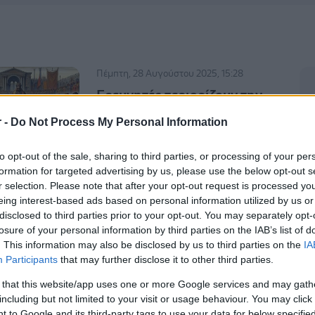
Πέμπτη, 28 Αυγούστου 2025, 15:28
Ερευνητές περιορίζουν την
προέλευση της "πανώλης του
r -
Do Not Process My Personal Information
Ιουστινιανού"
Νέα ανάλυση υπό την καθοδήγηση
to opt-out of the sale, sharing to third parties, or processing of your per
ερευνητών από τη Βιέννη σχετικά με
formation for targeted advertising by us, please use the below opt-out s
τις πιθανές αιτίες της πρώτης μεγάλης
r selection. Please note that after your opt-out request is processed y
eing interest-based ads based on personal information utilized by us or
πανδημίας πριν από περίπου 1.500
disclosed to third parties prior to your opt-out. You may separately opt-
χρόνια.
losure of your personal information by third parties on the IAB’s list of
. This information may also be disclosed by us to third parties on the
IA
Participants
that may further disclose it to other third parties.
Δευτέρα, 18 Αυγούστου 2025, 16:00
 that this website/app uses one or more Google services and may gath
Παθογόνο της πανώλης
including but not limited to your visit or usage behaviour. You may click 
ανακαλύφθηκε σε δόντι
 to Google and its third-party tags to use your data for below specifi