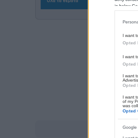
Όλα τα θέματα
in below Go
Persona
I want t
Opted 
I want t
Opted 
I want 
Advertis
Opted 
I want t
of my P
was col
Opted 
Google 