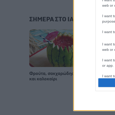
I want t
web or d
I want t
ΣΗΜΕΡΑ ΣΤΟ IATRONET.GR
purpose
I want 
I want t
web or d
I want t
or app.
Φρούτα, σακχαρώδης διαβήτης
Σημάδ
I want t
και καλοκαίρι
I want t
authenti