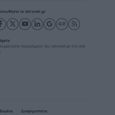
ολουθήστε το iatronet.gr
dgets
σωματώστε περιεχόμενο του iatronet.gr στο site
ς
δομένα
Διαφημιστείτε