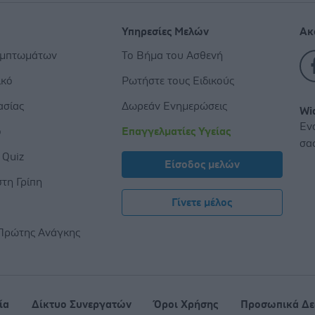
Υπηρεσίες Μελών
Ακ
υμπτωμάτων
Το Βήμα του Ασθενή
ικό
Ρωτήστε τους Ειδικούς
ασίας
Δωρεάν Ενημερώσεις
Wi
Εν
ο
Επαγγελματίες Υγείας
σα
 Quiz
Είσοδος μελών
τη Γρίπη
Γίνετε μέλος
ς
Πρώτης Ανάγκης
ία
Δίκτυο Συνεργατών
Όροι Χρήσης
Προσωπικά Δε