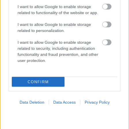
ECDC: Καμπανάκι για διασπορά ανθεκτικού
I want to allow Google to enable storage
εντεροαιμορραγικού κολοβακτηρίδιου
related to functionality of the website or app.
Για εξάπλωση σε ολόκληρη την Ευρώπη, κάνουν λόγο σε
σημερινή τους έκθεση, οι υπεύθυνοι του Ευρωπαϊκού
I want to allow Google to enable storage
related to personalization.
Κέντρου Ελέγχου Νοσημάτων.
I want to allow Google to enable storage
related to security, including authentication
functionality and fraud prevention, and other
user protection.
CONFIRM
Data Deletion
Data Access
Privacy Policy
Πέμπτη, 21 Νοεμβρίου 2024, 15:00