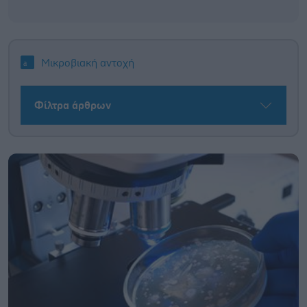
Μικροβιακή αντοχή
Φίλτρα άρθρων