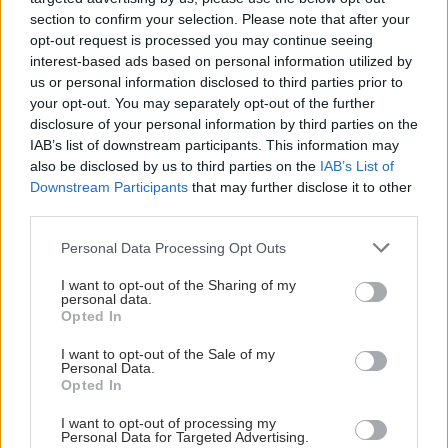
Σοκ: 'Εως 6,6 φορές πάνω η μικροβιακή αντοχή
section to confirm your selection. Please note that after your
στην Ελλάδα - Η ευθύνη των γιατρών [πίνακες]
opt-out request is processed you may continue seeing
Ποιες ιατρικές ειδικότητες χορηγούν τα περισσότερα
interest-based ads based on personal information utilized by
us or personal information disclosed to third parties prior to
αντιβιοτικά και ποιες περιοχές της χώρας έχουν τα
your opt-out. You may separately opt-out of the further
υψηλότερα ποσοστά χορήγησης.
disclosure of your personal information by third parties on the
IAB’s list of downstream participants. This information may
also be disclosed by us to third parties on the
IAB’s List of
Downstream Participants
that may further disclose it to other
third parties.
Please note that this website/app uses one or more Google
Personal Data Processing Opt Outs
services and may gather and store information including but
not limited to your visit or usage behaviour. You may click to
I want to opt-out of the Sharing of my
personal data.
grant or deny consent to Google and its third-party tags to
Opted In
use your data for below specified purposes in below Google
consent section.
I want to opt-out of the Sale of my
Personal Data.
Opted In
I want to opt-out of processing my
Τετάρτη, 04 Δεκεμβρίου 2024, 18:32
Personal Data for Targeted Advertising.