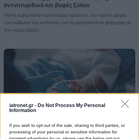
αντιπιτυριδικά και βαφές ξύλου
Πέντε ευρωπαϊκοί οργανισμοί κρούουν, για πρώτη φορά,
τον κώδωνα του κινδύνου για τα μυκητοκτόνα φάρμακα με
την ουσία αζόλη.
iatronet.gr -
Do Not Process My Personal
Information
If you wish to opt-out of the sale, sharing to third parties, or
Πέμπτη, 12 Δεκεμβρίου 2024, 07:00
processing of your personal or sensitive information for
targeted advertising by us, please use the below opt-out