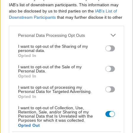
IAB’s list of downstream participants. This information may
also be disclosed by us to third parties on the
IAB’s List of
Downstream Participants
that may further disclose it to other
third parties.
Please note that this website/app uses one or more Google
Personal Data Processing Opt Outs
services and may gather and store information including but
not limited to your visit or usage behaviour. You may click to
I want to opt-out of the Sharing of my
personal data.
grant or deny consent to Google and its third-party tags to
Opted In
use your data for below specified purposes in below Google
consent section.
I want to opt-out of the Sale of my
Personal Data.
Opted In
I want to opt-out of processing my
ΣΗΜΕΡΑ ΣΤΟ IATRONET.GR
Personal Data for Targeted Advertising.
Opted In
I want to opt-out of Collection, Use,
Retention, Sale, and/or Sharing of my
Personal Data that Is Unrelated with the
Purposes for which it was collected.
Opted Out