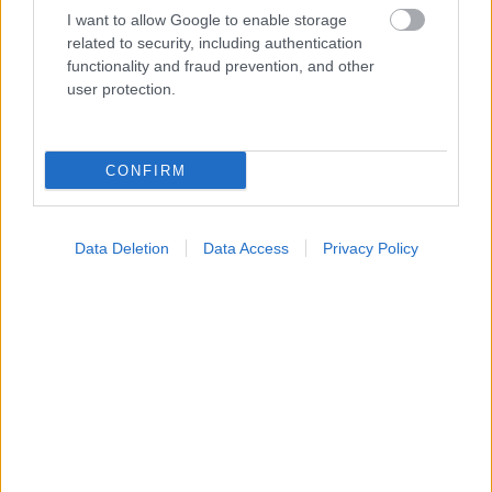
I want to allow Google to enable storage
related to security, including authentication
Η αποφυγή 3 παραγόντων κινδύνου στη μέση ηλικία
functionality and fraud prevention, and other
προσθέτει 13 χρόνια χωρίς άνοια [μελέτη]
user protection.
CONFIRM
Data Deletion
Data Access
Privacy Policy
Για υγιή οστά προτιμότερο είναι το ποδόσφαιρο
έναντι του περπατήματος [μελέτη]