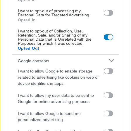
γύρισε πενήντα χρόνια πίσω τα αναπαραγωγικά δικαιώματα
των γυναικών στη χώρα. «Πράσινο φως» στις Πολιτείες να
I want to opt-out of processing my
Personal Data for Targeted Advertising.
καταργήσουν την άμβλωση.
Opted In
I want to opt-out of Collection, Use,
Retention, Sale, and/or Sharing of my
Personal Data that Is Unrelated with the
Purposes for which it was collected.
Opted Out
Google consents
I want to allow Google to enable storage
related to advertising like cookies on web or
device identifiers in apps.
I want to allow my user data to be sent to
Google for online advertising purposes.
Πέμπτη, 09 Ιουνίου 2022, 16:31
I want to allow Google to send me
personalized advertising.
Ασφαλή πρόσβαση στην άμβλωση ζητά το
Ευρωπαϊκό Κοινοβούλιο