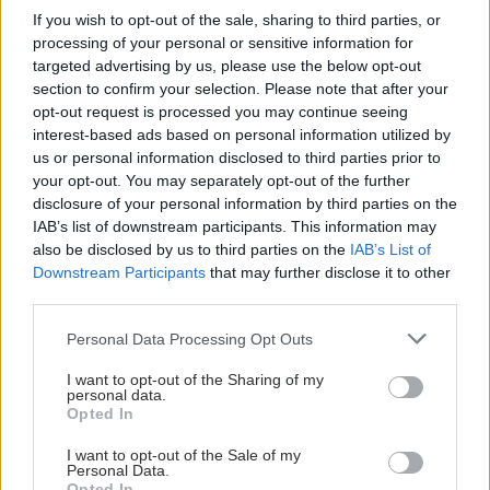
Δικαστηρίου, ωστόσο ο δρόμος αναμένεται μακρύς και
If you wish to opt-out of the sale, sharing to third parties, or
δύσβατος.
processing of your personal or sensitive information for
targeted advertising by us, please use the below opt-out
section to confirm your selection. Please note that after your
opt-out request is processed you may continue seeing
interest-based ads based on personal information utilized by
us or personal information disclosed to third parties prior to
your opt-out. You may separately opt-out of the further
disclosure of your personal information by third parties on the
IAB’s list of downstream participants. This information may
also be disclosed by us to third parties on the
IAB’s List of
Downstream Participants
that may further disclose it to other
third parties.
Please note that this website/app uses one or more Google
Personal Data Processing Opt Outs
services and may gather and store information including but
not limited to your visit or usage behaviour. You may click to
I want to opt-out of the Sharing of my
Παρασκευή, 24 Ιουνίου 2022, 19:36
personal data.
grant or deny consent to Google and its third-party tags to
Opted In
ΗΠΑ: Ανατράπηκε το συνταγματικό δικαίωμα
use your data for below specified purposes in below Google
στην άμβλωση
consent section.
I want to opt-out of the Sale of my
Personal Data.
Σε μια ιστορική απόφαση το Ανώτατο Δικαστήριο των ΗΠΑ
Opted In