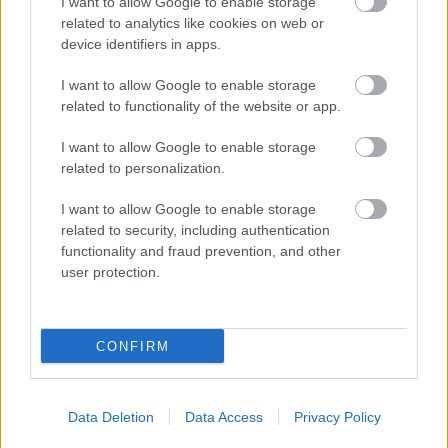
I want to allow Google to enable storage
related to analytics like cookies on web or
Οι ευρωβουλευτές ενέκριναν ψήφισμα την Πέμπτη με 364
device identifiers in apps.
ψήφους υπέρ, 154 κατά και 37 αποχές, υπενθυμίζοντας στο
Ανώτατο Δικαστήριο των Ηνωμένων Πολιτειών ότι είναι
I want to allow Google to enable storage
ζωτικής σημασίας να διατηρηθεί σε ισχύ η απόφαση στην
related to functionality of the website or app.
υπόθεση-ορόσημο Roe v Wade (1973).
I want to allow Google to enable storage
related to personalization.
I want to allow Google to enable storage
related to security, including authentication
functionality and fraud prevention, and other
user protection.
CONFIRM
Data Deletion
Data Access
Privacy Policy
Παρασκευή, 02 Ιανουαρίου 2009, 18:38