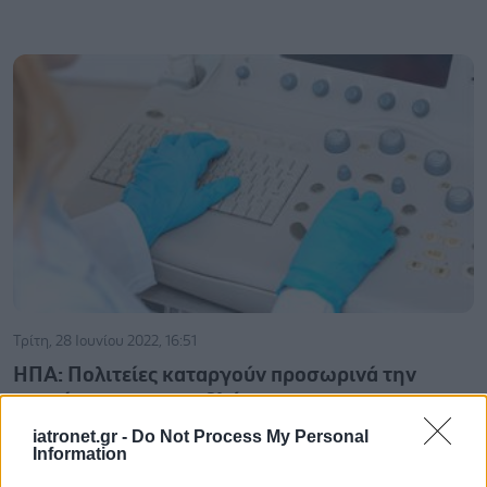
Τρίτη, 28 Ιουνίου 2022, 16:51
ΗΠΑ: Πολιτείες καταργούν προσωρινά την
απαγόρευση των αμβλώσεων
Ξεκίνησε η δικαστική αντεπίθεση που έχει στόχο να μην
iatronet.gr -
Do Not Process My Personal
Information
εφαρμοστεί η πρόσφατη απόφαση του Ανωτάτου