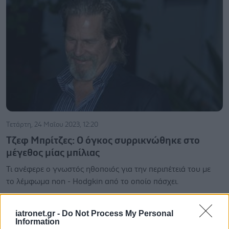
Τετάρτη, 24 Μαΐου 2023, 12:20
Τζεφ Μπρίτζες: Ο όγκος συρρικνώθηκε στο
μέγεθος μίας μπίλιας
Τι ανέφερε ο γνωστός ηθοποιός για την περιπέτειά του με
το λέμφωμα non - Hodgkin από το οποίο πάσχει.
iatronet.gr -
Do Not Process My Personal
Information