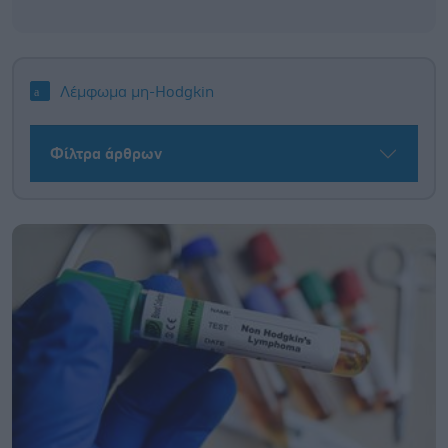
Λέμφωμα μη-Hodgkin
Φίλτρα άρθρων