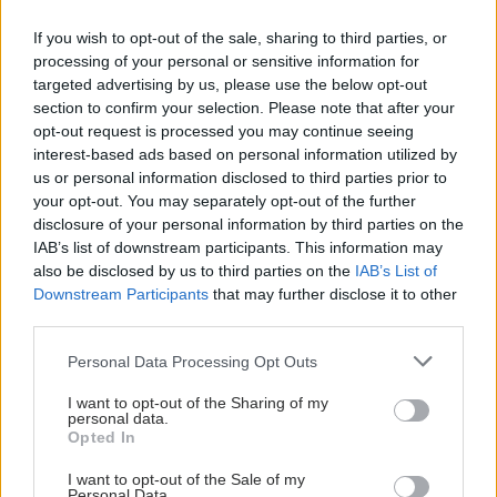
If you wish to opt-out of the sale, sharing to third parties, or
processing of your personal or sensitive information for
targeted advertising by us, please use the below opt-out
section to confirm your selection. Please note that after your
opt-out request is processed you may continue seeing
interest-based ads based on personal information utilized by
us or personal information disclosed to third parties prior to
your opt-out. You may separately opt-out of the further
disclosure of your personal information by third parties on the
IAB’s list of downstream participants. This information may
Παρασκευή, 23 Δεκεμβρίου 2022, 18:06
also be disclosed by us to third parties on the
IAB’s List of
Ο FDA ενέκρινε θεραπεία της Roche για το
Downstream Participants
that may further disclose it to other
θυλακιώδες λέμφωμα
third parties.
Σε μελέτη, οι περισσότεροι ασθενείς ανταποκρίθηκαν στην
Please note that this website/app uses one or more Google
Personal Data Processing Opt Outs
services and may gather and store information including but
αγωγή για τουλάχιστον 18 μήνες.
not limited to your visit or usage behaviour. You may click to
I want to opt-out of the Sharing of my
personal data.
grant or deny consent to Google and its third-party tags to
Opted In
use your data for below specified purposes in below Google
consent section.
I want to opt-out of the Sale of my
Personal Data.