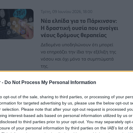
Τρίτη, 09 Ιουνίου 2026, 18:00
Νέα ελπίδα για το Πάρκινσον:
Η δραστική ουσία που ανοίγει
νέους δρόμους θεραπείας
Δεδομένα υποδηλώνουν ότι μπορεί
να επηρεάζει την ίδια την εξέλιξη της
νόσου και όχι μόνο τα συμπτώματά
της.
r -
Do Not Process My Personal Information
to opt-out of the sale, sharing to third parties, or processing of your per
formation for targeted advertising by us, please use the below opt-out s
Παρασκευή, 29 Μαΐου 2026, 18:00
r selection. Please note that after your opt-out request is processed y
eing interest-based ads based on personal information utilized by us or
Πώς συνδέεται το έντερο και
disclosed to third parties prior to your opt-out. You may separately opt-
το ανοσοποιητικό στη νόσο
losure of your personal information by third parties on the IAB’s list of
Πάρκινσον