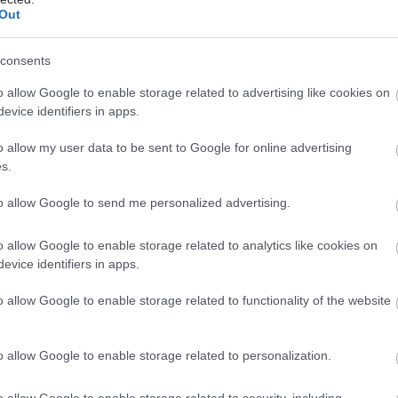
θεραπεία του Πάρκινσον
Out
Η έρευνα βρίσκεται ακόμη σε πρώιμο
στάδιο και απαιτούνται περαιτέρω
consents
μελέτες.
o allow Google to enable storage related to advertising like cookies on
evice identifiers in apps.
Σάββατο, 11 Απριλίου 2026, 08:00
o allow my user data to be sent to Google for online advertising
Νόσος Πάρκινσον: Πάνω από
s.
10 εκατομμύρια άνθρωποι
to allow Google to send me personalized advertising.
ζουν με μια ‘’αόρατη’’
καθημερινή πρόκληση
o allow Google to enable storage related to analytics like cookies on
Παγκόσμια Ημέρα Πάρκινσον η 11η
evice identifiers in apps.
Απριλίου.
o allow Google to enable storage related to functionality of the website
Σάββατο, 11 Απριλίου 2026, 08:00
o allow Google to enable storage related to personalization.
Παγκόσμια Ημέρα
Πάρκινσον: Ένας στους δύο
o allow Google to enable storage related to security, including