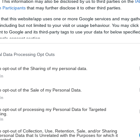
. This information may also be disclosed by us to third parties on the
IA
Participants
that may further disclose it to other third parties.
Στο μέλλον ίσως καταστεί δυνατή η
ανάπτυξη διαγνωστικών εξετάσεων
 that this website/app uses one or more Google services and may gath
μέσω ανάλυσης του μικροβιώματος.
including but not limited to your visit or usage behaviour. You may click 
 to Google and its third-party tags to use your data for below specifi
ogle consent section.
Τρίτη, 28 Απριλίου 2026, 19:04
1ο Εθνικό Forum για τη Νόσο
l Data Processing Opt Outs
Πάρκινσον
o opt-out of the Sharing of my personal data.
Θεσμικές πρωτοβουλίες,
In
επιστημονικές τοποθετήσεις και
ενεργός συμμετοχή ασθενών και
o opt-out of the Sale of my Personal Data.
φροντιστών αναδεικνύουν τη νόσο
In
ως μείζον ζήτημα δημόσιας υγείας.
to opt-out of processing my Personal Data for Targeted
ing.
In
Παρασκευή, 17 Απριλίου 2026, 18:00
o opt-out of Collection, Use, Retention, Sale, and/or Sharing
Η ανακάλυψη που αλλάζει την
ersonal Data that Is Unrelated with the Purposes for which it
lected.