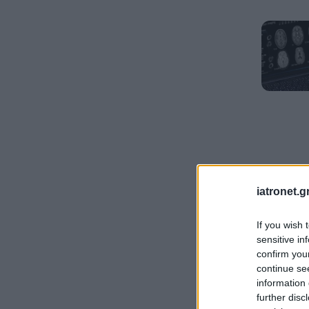
iatronet.g
If you wish 
sensitive in
confirm you
continue se
information 
further disc