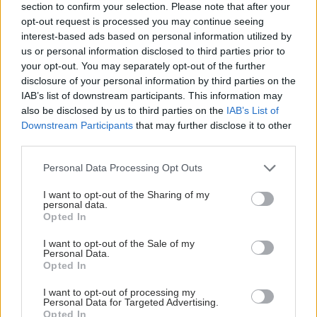
section to confirm your selection. Please note that after your
έναντι του περπατήματος [μελέτη]
opt-out request is processed you may continue seeing
interest-based ads based on personal information utilized by
us or personal information disclosed to third parties prior to
your opt-out. You may separately opt-out of the further
disclosure of your personal information by third parties on the
IAB’s list of downstream participants. This information may
also be disclosed by us to third parties on the
IAB’s List of
Downstream Participants
that may further disclose it to other
third parties.
Please note that this website/app uses one or more Google
Personal Data Processing Opt Outs
services and may gather and store information including but
not limited to your visit or usage behaviour. You may click to
I want to opt-out of the Sharing of my
personal data.
grant or deny consent to Google and its third-party tags to
Opted In
use your data for below specified purposes in below Google
consent section.
Πώς επηρεάζει τους μυς και τα οστά ένα συμπλήρωμα
I want to opt-out of the Sale of my
Personal Data.
κολλαγόνου;
Opted In
I want to opt-out of processing my
Personal Data for Targeted Advertising.
Opted In