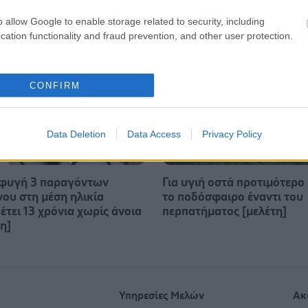
o allow Google to enable storage related to security, including
cation functionality and fraud prevention, and other user protection.
CONFIRM
Data Deletion
Data Access
Privacy Policy
φυγή 3 παραγόντων
Για υγιή οστά προτιμότερο 
νου στη μέση ηλικία
το ποδόσφαιρο έναντι του
έτει 13 χρόνια χωρίς άνοια
περπατήματος [μελέτη]
η]
Υπηρεσίες Μελών
Ακ