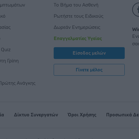
υμπτωμάτων
Το Βήμα του Ασθενή
ικό
Ρωτήστε τους Ειδικούς
ασίας
Δωρεάν Ενημερώσεις
Wi
Εν
ο
Επαγγελματίες Υγείας
σα
 Quiz
Είσοδος μελών
τη Γρίπη
Γίνετε μέλος
ς
Πρώτης Ανάγκης
ία
Δίκτυο Συνεργατών
Όροι Χρήσης
Προσωπικά Δε