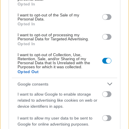
grant or deny consent to Google and its third-party tags to
Opted In
use your data for below specified purposes in below Google
consent section.
I want to opt-out of the Sale of my
Personal Data.
Opted In
I want to opt-out of processing my
Personal Data for Targeted Advertising.
Opted In
Πέμπτη, 12 Οκτωβρίου 2023, 12:40
I want to opt-out of Collection, Use,
Γερμανοί οφθαλμίατροι: προσοχή στη χρήση
Retention, Sale, and/or Sharing of my
Personal Data that Is Unrelated with the
των φακών
Purposes for which it was collected.
Opted Out
Ακόμη και οι πολυεστιακοί φακοί προκαλούν μερικές φορές
προβλήματα - Οι παρεμβάσεις στον τρόπο ζωής πρέπει να
Google consents
είναι μάλλον περιοριστικές.
I want to allow Google to enable storage
related to advertising like cookies on web or
device identifiers in apps.
I want to allow my user data to be sent to
Google for online advertising purposes.