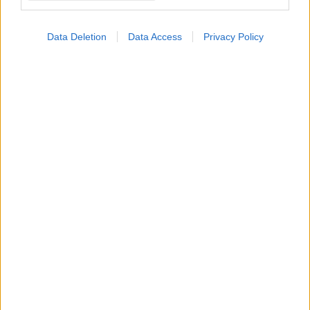
Data Deletion
Data Access
Privacy Policy
Παρασκευή, 02 Ιουνίου 2023, 22:58
Οφθαλμικές σταγόνες επιβραδύνουν την
εξέλιξη της μυωπίας σε παιδιά [μελέτη]
Η δοκιμή φάσης ΙΙΙ αξιολόγησε την ασφάλεια και
αποτελεσματικότητα 2 διαλυμάτων χαμηλής δόσης με
συγκεντρώσεις ατρτοπίνης, είτε .01% είτε .02%, έναντι
placebo.