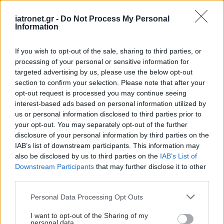
iatronet.gr -
Do Not Process My Personal
Information
If you wish to opt-out of the sale, sharing to third parties, or
processing of your personal or sensitive information for
targeted advertising by us, please use the below opt-out
section to confirm your selection. Please note that after your
opt-out request is processed you may continue seeing
Παρασκευή, 08 Δεκεμβρίου 2023, 13:00
interest-based ads based on personal information utilized by
us or personal information disclosed to third parties prior to
Τρίψιμο ματιών: Γιατί μπορεί να γίνει επικίνδυνο
your opt-out. You may separately opt-out of the further
Αν τρίβει κάποιος τα μάτια του πολύ συχνά ή πολύ δυνατά,
disclosure of your personal information by third parties on the
IAB’s list of downstream participants. This information may
μπορεί να τους προκαλέσει διάφορες βλάβες.
also be disclosed by us to third parties on the
IAB’s List of
Downstream Participants
that may further disclose it to other
third parties.
Please note that this website/app uses one or more Google
Personal Data Processing Opt Outs
services and may gather and store information including but
not limited to your visit or usage behaviour. You may click to
I want to opt-out of the Sharing of my
personal data.