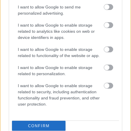
I want to allow Google to send me
personalized advertising.
I want to allow Google to enable storage
related to analytics like cookies on web or
device identifiers in apps.
I want to allow Google to enable storage
Παρασκευή, 16 Ιουνίου 2023, 14:47
related to functionality of the website or app.
Μικροπλαστικά διαφεύγουν από τους φακούς
I want to allow Google to enable storage
επαφής [μελέτη]
related to personalization.
Φακοί επαφής που εκτίθενται σε ηλιακό φως, με τον καιρό
μπορούν να αποδεσμεύουν μικροσκοπικά κομμάτια
I want to allow Google to enable storage
related to security, including authentication
πλαστικού - δεν είναι σαφής η επίδραση στην υγεία.
functionality and fraud prevention, and other
user protection.
CONFIRM