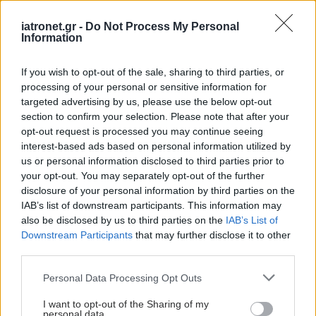
iatronet.gr -
Do Not Process My Personal
Information
Πέμπτη, 25 Απριλίου 2019, 14:10
Νοσοκομείο Hadassah: Η πρώτη μεταμόσχευση
If you wish to opt-out of the sale, sharing to third parties, or
φλέβας από ζώντα δωρητή
processing of your personal or sensitive information for
Γιος έσωσε το πόδι του πατέρα του από ακρωτηριασμό.
targeted advertising by us, please use the below opt-out
section to confirm your selection. Please note that after your
opt-out request is processed you may continue seeing
interest-based ads based on personal information utilized by
us or personal information disclosed to third parties prior to
your opt-out. You may separately opt-out of the further
disclosure of your personal information by third parties on the
IAB’s list of downstream participants. This information may
also be disclosed by us to third parties on the
IAB’s List of
Downstream Participants
that may further disclose it to other
third parties.
Please note that this website/app uses one or more Google
Personal Data Processing Opt Outs
services and may gather and store information including but
not limited to your visit or usage behaviour. You may click to
I want to opt-out of the Sharing of my
personal data.