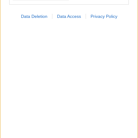
Παρασκευή, 05 Οκτωβρίου 2018, 15:53
Data Deletion
Data Access
Privacy Policy
Hμερίδα ''Δωρεά και Μεταμόσχευση
Κερατοειδών''
Οι μεταμοσχεύσεις κερατοειδούς συνιστούν απλές
επεμβάσεις που δεν αλλοιώνουν την εικόνα του δότη και,
ταυτόχρονα, δίνουν στον λήπτη το πολύτιμο δώρο της
όρασης.