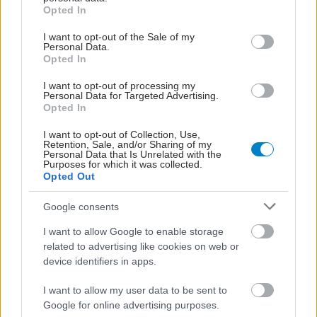
grant or deny consent to Google and its third-party tags to
Opted In
Τρίτη, 05 Μαρτίου 2019, 17:18
use your data for below specified purposes in below Google
consent section.
Δεύτερος ασθενής εμφάνισε ''ίαση'' από τον ιό
I want to opt-out of the Sale of my
Personal Data.
HIV
Opted In
Ο άντρας υποβλήθηκε σε μεταμόσχευση βλαστικών
I want to opt-out of processing my
κυττάρων.
Personal Data for Targeted Advertising.
Opted In
I want to opt-out of Collection, Use,
Retention, Sale, and/or Sharing of my
Personal Data that Is Unrelated with the
Purposes for which it was collected.
Opted Out
Google consents
I want to allow Google to enable storage
related to advertising like cookies on web or
device identifiers in apps.
I want to allow my user data to be sent to
Google for online advertising purposes.