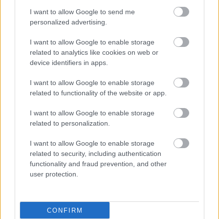
Πέμπτη, 18 Οκτωβρίου 2018, 18:11
I want to allow Google to send me
Το Daratumumab ως θεραπεία πρώτης γραμμής
personalized advertising.
για τους ασθενείς με Πολλαπλούν Μυέλωμα
I want to allow Google to enable storage
Είναι το πρώτο μονοκλωνικό αντίσωμα που εγκρίνεται για
related to analytics like cookies on web or
τη θεραπεία 1ης γραμμής ασθενών με Πολλαπλούν Μυέλωμα
device identifiers in apps.
που δεν είναι κατάλληλοι να υποβληθούν σε Αυτόλογη
Μεταμόσχευση Αρχέγονων Αιμοποιητικών Κυττάρων.
I want to allow Google to enable storage
related to functionality of the website or app.
I want to allow Google to enable storage
related to personalization.
I want to allow Google to enable storage
related to security, including authentication
functionality and fraud prevention, and other
user protection.
CONFIRM