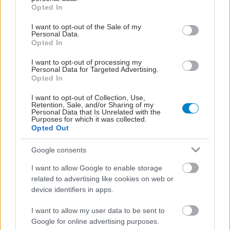
grant or deny consent to Google and its third-party tags to
Opted In
use your data for below specified purposes in below Google
Δευτέρα, 16 Μαρτίου 2015, 13:57
consent section.
I want to opt-out of the Sale of my
Personal Data.
Η πρώτη επιτυχής μεταμόσχευση πέους
Opted In
Στη Νότια Αφρική. πραγματοποιήθηκε με επιτυχία
I want to opt-out of processing my
μεταμόσχευση πέους σε 21χρονο ασθενή, ο οποίος
Personal Data for Targeted Advertising.
Opted In
ανάρρωσε πλήρως και ανέκτησε όλες τις λειτουργίες στο
μεταμοσχευμένο όργανο.
I want to opt-out of Collection, Use,
Retention, Sale, and/or Sharing of my
Personal Data that Is Unrelated with the
Purposes for which it was collected.
Opted Out
Google consents
I want to allow Google to enable storage
related to advertising like cookies on web or
device identifiers in apps.
I want to allow my user data to be sent to
Google for online advertising purposes.