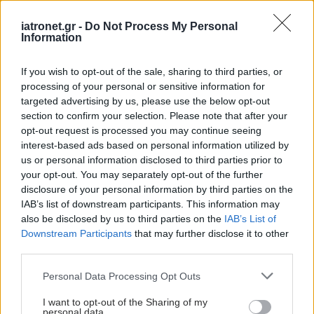
Δευτέρα, 30 Μαρτίου 2015, 17:54
iatronet.gr -
Do Not Process My Personal
Η πρώτη μεταμόσχευση πέους και η γλώσσα του
Information
σεξ θα παρουσιαστούν σε συνέδριο
Το συνέδριο με θέμα ''Από την ανέπαφη αναπαραγωγή στην
If you wish to opt-out of the sale, sharing to third parties, or
ανθρώπινη σεξουαλικότητα'' περιλαμβάνει πολλές
processing of your personal or sensitive information for
διαφορετικές θεματικές ενότητες, εξετάζοντας την
targeted advertising by us, please use the below opt-out
section to confirm your selection. Please note that after your
ανθρώπινη σεξουαλικότητα.
opt-out request is processed you may continue seeing
interest-based ads based on personal information utilized by
us or personal information disclosed to third parties prior to
your opt-out. You may separately opt-out of the further
disclosure of your personal information by third parties on the
IAB’s list of downstream participants. This information may
also be disclosed by us to third parties on the
IAB’s List of
Downstream Participants
that may further disclose it to other
third parties.
Please note that this website/app uses one or more Google
Personal Data Processing Opt Outs
services and may gather and store information including but
not limited to your visit or usage behaviour. You may click to
I want to opt-out of the Sharing of my
personal data.