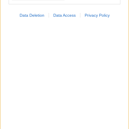
Παρασκευή, 13 Φεβρουαρίου 2015, 19:30
Data Deletion
Data Access
Privacy Policy
Μεταμόσχευση καρδιάς σε πρόωρο νεογέννητο!
Σε αμερικανικό νοσοκομείο έγινε η πρώτη μεταμόσχευση
καρδιάς σε πρόωρο μωρό, 6 ημερών, που έπασχε από
διατατική μυοκαρδιοπάθεια.